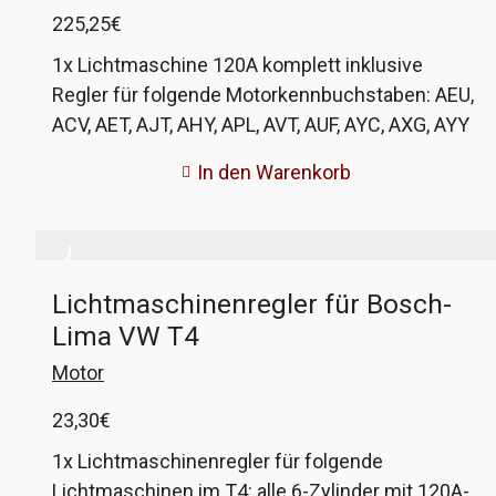
225,25
€
1x Lichtmaschine 120A komplett inklusive
Regler für folgende Motorkennbuchstaben: AEU,
ACV, AET, AJT, AHY, APL, AVT, AUF, AYC, AXG, AYY
Ausnahmen: AEU, AET vor FIN 70 X 075001
In den Warenkorb
Bitte beachten!! Die Lichtmaschine entspricht
der Bosch-120A an den aufgezählten Motoren.
Der Hersteller HC-Cargo gehört zur Bosch-
Gruppe, die Fertigung findet in China statt und
Lichtmaschinenregler für Bosch-
wird anschließend in Deutschland kontrolliert. Da
Lima VW T4
wir keine aufgearbeiteten Lichtmaschinen
mögen, probieren wir diese. Und Stand jetzt läuft
Motor
sie seit 90000km fehlerfrei an einem AHY.
23,30
€
1x Lichtmaschinenregler für folgende
Lichtmaschinen im T4: alle 6-Zylinder mit 120A-