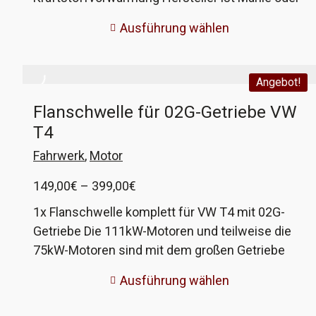
MANN. Das optionale Ventil ist von febi. Ihr könnt
Ausführung wählen
wählen, nur Filter oder Filter mit Ventilset. VW
Vergleichsnummer 1H0 127 401C
Angebot!
Flanschwelle für 02G-Getriebe VW
T4
Fahrwerk
,
Motor
Preisspanne:
149,00
€
–
399,00
€
149,00€
1x Flanschwelle komplett für VW T4 mit 02G-
bis
Getriebe Die 111kW-Motoren und teilweise die
399,00€
75kW-Motoren sind mit dem großen Getriebe
(02G) ausgestattet, welches mehr Drehmoment
Ausführung wählen
aushalten kann. Leider halten die Flanschwellen
dieses Drehmoment nur eine bedingte Zeit aus,