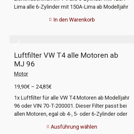
Lima alle 6-Zylinder mit 150A-Lima ab Modelljahr
2002 (FIN 70 2 000001 >>) alle anderen Motoren
In den Warenkorb
mit 90A und 120A-Lima ab FIN 70 X 075001 Der
Hersteller ist HC Cargo und gehört zur Bosch-
Gruppe.
Luftfilter VW T4 alle Motoren ab
MJ 96
Motor
Preisspanne:
19,90
€
–
24,85
€
19,90€
1x Luftfilter für alle VW T4 Motoren ab Modelljahr
bis
96 oder VIN 70-T-200001. Dieser Filter passt bei
24,85€
allen Motoren, egal ob 4-, 5- oder 6-Zylinder oder
Diesel oder Benziner. Er passt auch bei einigen
Ausführung wählen
Motoren vor 96, wenn ihr also an eurem Bus vor