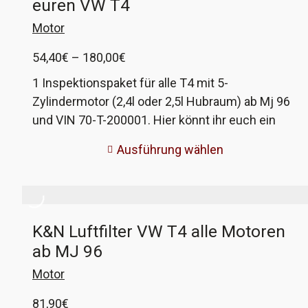
euren VW T4
hat als Festigkeit 12.9, was höher ausfällt und in
diesem Fall absolut kein Problem darstellt. VW-
Motor
Vergleichsnummer: N 103 116 02
Preisspanne:
54,40
€
–
180,00
€
54,40€
1 Inspektionspaket für alle T4 mit 5-
bis
Zylindermotor (2,4l oder 2,5l Hubraum) ab Mj 96
180,00€
und VIN 70-T-200001. Hier könnt ihr euch ein
Filterpaket nach Wunsch zusammenstellen. Es
Ausführung wählen
sind alle Kombinationen möglich, ob für Benziner
oder Diesel, alles ist dabei. Viel Spaß! Das
Grundpaket entspricht dem originalen VW-
Inspektionspaket. Ihr könnt es an eure Wünsche
K&N Luftfilter VW T4 alle Motoren
anpassen. Natürlich bekommt ihr auch alle
ab MJ 96
Artikel einzeln bei uns. Ihr bekommt das, was
auf dem entsprechenden Foto abgebildet ist.
Motor
81,90
€