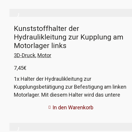
helfen!
haben immer die neuere liegende Variante! Der
Trockner ist von NRF. Die beiden Dichtringe für
die Anschlüsse sind mit dabei. Der Trockner
Kunststoffhalter der
sollte bei einem Wechsel des
Hydraulikleitung zur Kupplung am
Klimakompressors unbedingt mitgewechselt
werden!
Motorlager links
3D-Druck
,
Motor
7,45
€
1x Halter der Hydraulikleitung zur
Kupplungsbetätigung zur Befestigung am linken
Motorlager. Mit diesem Halter wird das untere
Ende des Hydraulikschlauches zur Kupplung am
In den Warenkorb
linken Motorlager befestigt, damit weder
Schlauch noch Leitung sich frei bewegen und
irgendwo durchscheuern. Der originale Halter