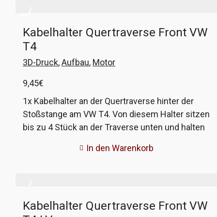
quer vor dem Motor verlaufen. Dieser Nachbau
wird im 3D-Druckverfahren hergestellt und ist
Kabelhalter Quertraverse Front VW
nahezu identisch zum Original. Unser Nachbau
T4
wurde dahingehend angepasst, dass der Halter
sowohl auf originalen Rohren von VW, wie auch
3D-Druck
,
Aufbau
,
Motor
auf Nachbaurohren anderer Hersteller ordentlich
9,45
€
sitzt. Die VW Vergleichsnummer ist 701 971
848AD.
1x Kabelhalter an der Quertraverse hinter der
Stoßstange am VW T4. Von diesem Halter sitzen
bis zu 4 Stück an der Traverse unten und halten
die Kabelstränge, welche von links nach rechts
In den Warenkorb
verlegt sind. Durch das Alter sind diese Teile oft
sehr brüchig und fallen quasi auseinander, wenn
man im Reparaturfall an die Kabel muss, so auch
bei mir. Damit die Kabel aber weiterhin vernünftig
Kabelhalter Quertraverse Front VW
gehalten werden, habe ich die Halter im 3D-