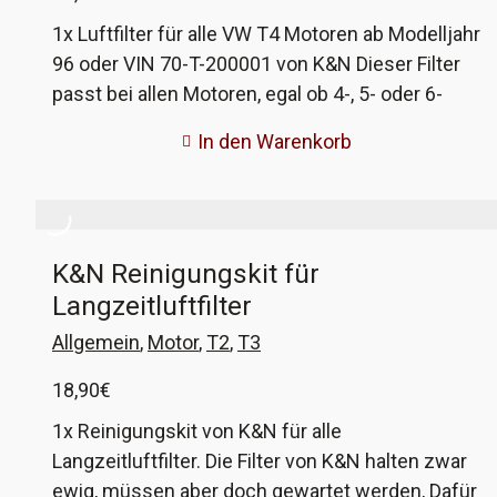
1x Luftfilter für alle VW T4 Motoren ab Modelljahr
96 oder VIN 70-T-200001 von K&N Dieser Filter
passt bei allen Motoren, egal ob 4-, 5- oder 6-
Zylinder oder Diesel oder Benziner. Er passt
In den Warenkorb
auch bei einigen Motoren vor 96, wenn ihr also
an eurem Bus vor 96 einen rechteckigen
Filtereinsatz habt, dann passt auch dieser.
Ansonsten ist der bei den älteren Fahrzeugen
K&N Reinigungskit für
rund. Dieser Filter ist wiederverwendbar und
Langzeitluftfilter
erhält dem Motor deutlich länger die nötige
Luftdurchsatzmenge. Der Filter ist geölt und
Allgemein
,
Motor
,
T2
,
T3
direkt einsetzbar. Das Set mit Reiniger und Öl ist
18,90
€
auch bei uns erhältlich. ersetzt die VW
Vergleichsnummern 074 129 620 und 074 129
1x Reinigungskit von K&N für alle
620A
Langzeitluftfilter. Die Filter von K&N halten zwar
ewig, müssen aber doch gewartet werden, Dafür