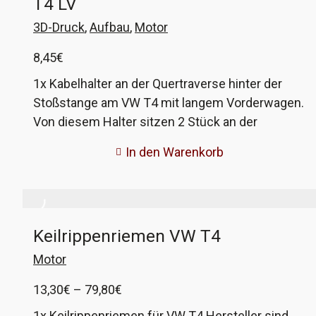
T4 LV
Druckverfahren nachgebaut. Die VW-
Vergleichsnummer ist 7D0 971 849.
3D-Druck
,
Aufbau
,
Motor
8,45
€
1x Kabelhalter an der Quertraverse hinter der
Stoßstange am VW T4 mit langem Vorderwagen.
Von diesem Halter sitzen 2 Stück an der
Traverse unten und halten die Kabelstränge,
In den Warenkorb
welche von links nach rechts verlegt sind. Durch
das Alter sind diese Teile oft sehr brüchig und
fallen quasi auseinander, wenn man im
Reparaturfall an die Kabel muss, so auch bei mir.
Keilrippenriemen VW T4
Damit die Kabel aber weiterhin vernünftig
gehalten werden, habe ich die Halter im 3D-
Motor
Druckverfahren nachgebaut. Die VW-
Preisspanne:
13,30
€
–
79,80
€
Vergleichsnummer ist 7D0 971 897.
13,30€
1x Keilrippenriemen für VW T4 Hersteller sind