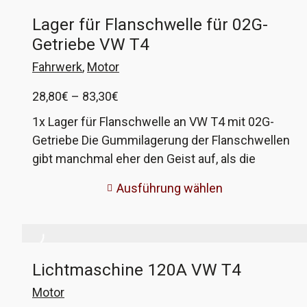
von VW ist extrem bruchgefährdet, daher habe
Lager für Flanschwelle für 02G-
ich die Konstruktion so geändert, dass der
Getriebe VW T4
Schlauch jetzt durch Kabelbinder gehalten wird.
Kein brechen mehr und die Montage im engen
Fahrwerk
,
Motor
Motorraum ist auch viel einfacher. VW-
Preisspanne:
28,80
€
–
83,30
€
Vergleichsnummer: 701 721 487B Nur bei
28,80€
hydraulischer Kupplungsbetätigung verbaut!!
1x Lager für Flanschwelle an VW T4 mit 02G-
bis
Getriebe Die Gummilagerung der Flanschwellen
83,30€
gibt manchmal eher den Geist auf, als die
Flanschwelle selber. Mit diesen Lagern könnt ihr
Ausführung wählen
eure originalen Flanschwellen neu lagern und
schont damit die empfindliche Verzahnung. VW-
Vergleichsnummer 02G 409 335A und 02G 409
335B
Lichtmaschine 120A VW T4
Motor