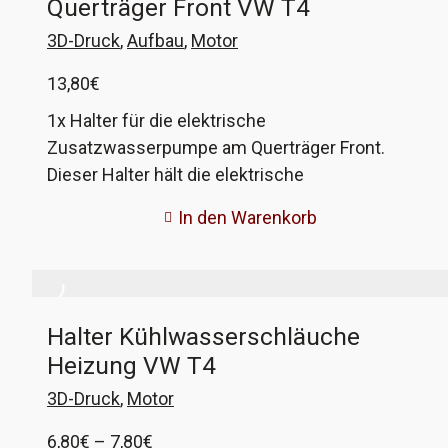
Querträger Front VW T4
3D-Druck
,
Aufbau
,
Motor
13,80
€
1x Halter für die elektrische
Zusatzwasserpumpe am Querträger Front.
Dieser Halter hält die elektrische
Zusatzwasserpumpe und über einen
In den Warenkorb
eingeklipsten Schlauchhalter einen der großen
Wasserschläuche zwischen Motor und Kühler.
VW-Vergleichsnummer 044 121 093C
Halter Kühlwasserschläuche
Heizung VW T4
3D-Druck
,
Motor
Preisspanne:
6,80
€
–
7,80
€