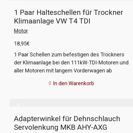
1 Paar Halteschellen für Trockner
Klimaanlage VW T4 TDI
Motor
18,95
€
1 Paar Schellen zum befestigen des Trockners
der Klimaanlage bei den 111kW-TDI-Motoren und
aller Motoren mit langem Vorderwagen ab
Fahrgestellnummer Y-089498. Die originalen
In den Warenkorb
Schellen sind meist völlig verrottet und fallen
beim Ausbau des Trockners quasi auseinander.
Diese Ersatzschellen sind dem Original sehr
ähnlich und aus Edelstahl, also kein Rost mehr.
Adapterwinkel für Dehnschlauch
Beim Anbau sind leichte Anpassungsarbeiten
Servolenkung MKB AHY-AXG
erforderlich, wie das auszusehen hat bekommt