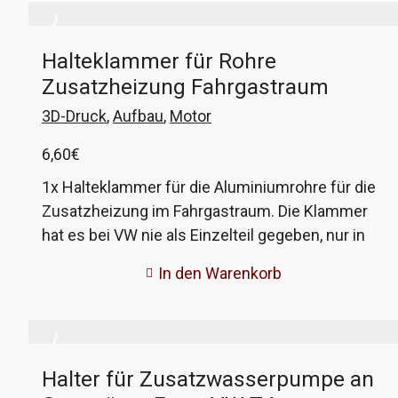
bevor sich die Verzahnung auflöst. Im Extremfall
dreht die Verzahnung ab und der Wagen hat
Halteklammer für Rohre
keinen Vortrieb mehr. Die Versionen für die
Zusatzheizung Fahrgastraum
111kW-Motoren (AHY und AXG) sind verstärkt,
das heißt mit einer verlängerten Verzahnung.
3D-Druck
,
Aufbau
,
Motor
VW-Vergleichsnummer 02G 409 356C und 02G
6,60
€
409 356B
1x Halteklammer für die Aluminiumrohre für die
Zusatzheizung im Fahrgastraum. Die Klammer
hat es bei VW nie als Einzelteil gegeben, nur in
Verbindung mit den Rohren. Da die Klammern
In den Warenkorb
mit der Zeit spröde werden und brechen, bieten
wir diese aus haltbarem hitzebeständigem
Material an. Die VW-Vergleichsnummer der
Rohre mit 4 Klammern ist 701 819 885C
Halter für Zusatzwasserpumpe an