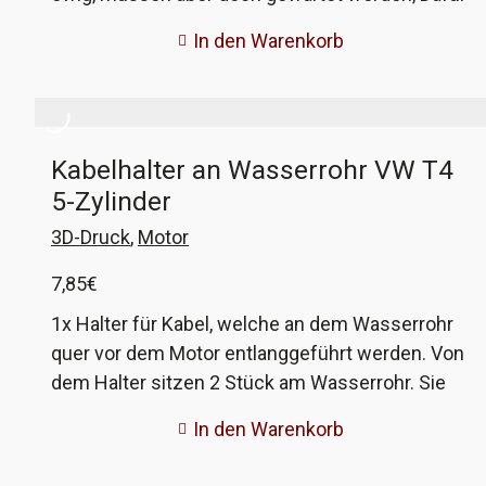
gibt es dieses Set aus einem Reiniger und dem
In den Warenkorb
speziellen Öl. Mit dem Reiniger säubert ihr den
Filter von angesaugtem Dreck und Staub, danach
sprüht ihr ihn wieder mit dem Öl ein, damit der
nächste Dreck sicher abgehalten wird.
Kabelhalter an Wasserrohr VW T4
5-Zylinder
3D-Druck
,
Motor
7,85
€
1x Halter für Kabel, welche an dem Wasserrohr
quer vor dem Motor entlanggeführt werden. Von
dem Halter sitzen 2 Stück am Wasserrohr. Sie
werden einfach auf das Rohr geklipst und durch
In den Warenkorb
die kleinen Pinne am Rohr in Position gehalten.
Daran werden Kabelstränge eingehängt, die auch