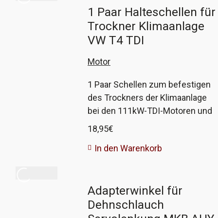
1 Paar Halteschellen für
Trockner Klimaanlage
VW T4 TDI
Motor
1 Paar Schellen zum befestigen
des Trockners der Klimaanlage
bei den 111kW-TDI-Motoren und
aller Motoren mit langem
18,95
€
Vorderwagen ab
In den Warenkorb
Fahrgestellnummer Y-089498.
Die originalen Schellen sind meist
völlig verrottet und fallen beim
Adapterwinkel für
Ausbau des Trockners quasi
Dehnschlauch
auseinander. Diese
Ersatzschellen sind dem Original