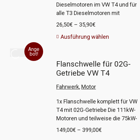
Dieselmotoren im VW T4 und für
positiv, daher verbaue ich seit
alle T3 Dieselmotoren mit
einiger Zeit möglichst viele Teile
Kraftstoffvorwärmung Hersteller
Preisspanne:
davon, um sie selber zu testen.
26,50
€
–
35,90
€
ist Mahle oder MANN. Das
26,50€
Da es bisher keine negativen
Ausführung wählen
optionale Ventil ist von febi. Ihr
bis
Erlebnisse gab, biete ich diese
könnt wählen, nur Filter oder Filter
35,90€
Ange
jetzt auch hier im Shop an.
bot!
mit Ventilset. VW
Alternativ biete ich das Original
Flanschwelle für 02G-
Vergleichsnummer 1H0 127
von Bosch an, Ihr könnt wählen.
Getriebe VW T4
401C
Fahrwerk
,
Motor
1x Flanschwelle komplett für VW
T4 mit 02G-Getriebe Die 111kW-
Motoren und teilweise die 75kW-
Motoren sind mit dem großen
Preisspanne:
149,00
€
–
399,00
€
Getriebe (02G) ausgestattet,
149,00€