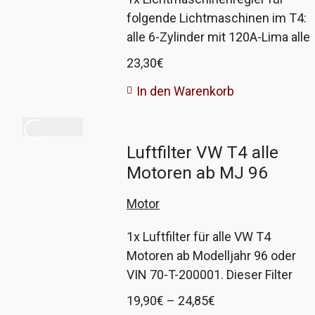
kontrolliert. Da wir keine
folgende Lichtmaschinen im T4:
aufgearbeiteten Lichtmaschinen
alle 6-Zylinder mit 120A-Lima alle
mögen, probieren wir diese. Und
6-Zylinder mit 150A-Lima ab
23,30
€
Stand jetzt läuft sie seit 90000km
Modelljahr 2002 (FIN 70 2 000001
fehlerfrei an einem AHY.
In den Warenkorb
>>) alle anderen Motoren mit 90A
und 120A-Lima ab FIN 70 X
075001 Der Hersteller ist HC
Luftfilter VW T4 alle
Cargo und gehört zur Bosch-
Motoren ab MJ 96
Gruppe.
Motor
1x Luftfilter für alle VW T4
Motoren ab Modelljahr 96 oder
VIN 70-T-200001. Dieser Filter
passt bei allen Motoren, egal ob
Preisspanne:
19,90
€
–
24,85
€
4-, 5- oder 6-Zylinder oder Diesel