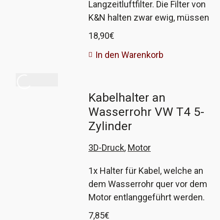
Langzeitluftfilter. Die Filter von
dem Motor deutlich länger die
K&N halten zwar ewig, müssen
nötige Luftdurchsatzmenge. Der
aber doch gewartet werden, Dafür
18,90
€
Filter ist geölt und direkt
gibt es dieses Set aus einem
einsetzbar. Das Set mit Reiniger
In den Warenkorb
Reiniger und dem speziellen Öl.
und Öl ist auch bei uns erhältlich.
Mit dem Reiniger säubert ihr den
ersetzt die VW
Filter von angesaugtem Dreck
Vergleichsnummern 074 129 620
Kabelhalter an
und Staub, danach sprüht ihr ihn
und 074 129 620A
Wasserrohr VW T4 5-
wieder mit dem Öl ein, damit der
nächste Dreck sicher abgehalten
Zylinder
wird.
3D-Druck
,
Motor
1x Halter für Kabel, welche an
dem Wasserrohr quer vor dem
Motor entlanggeführt werden.
Von dem Halter sitzen 2 Stück
7,85
€