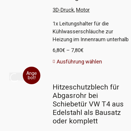
3D-Druck
,
Motor
1x Leitungshalter für die
Kühlwasserschläuche zur
Heizung im Innenraum unterhalb
des Ausgleichsbehälters VW T4.
Preisspanne:
6,80
€
–
7,80
€
Ausserdem sitzt der Doppelhalter
6,80€
Ausführung wählen
bei Doppelkabinenfahrzeugen am
bis
rechten Längsträger und hält die
7,80€
Ange
bot!
Schläuche zur Zusatzheizung
Hitzeschutzblech für
Fahrgastraum. Dieser Halter hält
Abgasrohr bei
die beiden Schläuche unterhalb
des Ausgleichsbehälters oder am
Schiebetür VW T4 aus
Längsträger fest. Beim
Edelstahl als Bausatz
freundlichen Händler nicht mehr
oder komplett
zu bekommen, also hier im 3D-