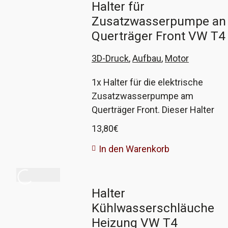
Halter für
diese aus haltbarem
Zusatzwasserpumpe an
hitzebeständigem Material an. Die
VW-Vergleichsnummer der Rohre
Querträger Front VW T4
mit 4 Klammern ist 701 819 885C
3D-Druck
,
Aufbau
,
Motor
1x Halter für die elektrische
Zusatzwasserpumpe am
Querträger Front. Dieser Halter
hält die elektrische
13,80
€
Zusatzwasserpumpe und über
In den Warenkorb
einen
eingeklipsten Schlauchhalter
einen der großen
Halter
Wasserschläuche zwischen
Kühlwasserschläuche
Motor und Kühler. VW-
Vergleichsnummer 044 121 093C
Heizung VW T4