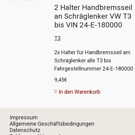
2 Halter Handbremsseil
an Schräglenker VW T3
bis VIN 24-E-180000
T3
2x Halter für Handbremsseil am
Schräglenker alle T3 bis
Fahrgestellnummer 24-E-180000
Diese Halter stützen das
9,45
€
Handbremsseil unter dem
In den Warenkorb
Schräglenker. Bei späteren
Modellen wurde an ähnlicher
Stelle eine Schelle verwendet.
Impressum
Unser Nachbau wird aus
Allgemeine Geschäftsbedingungen
hochfestem, elastischem
Datenschutz
Kunststoff gedruckt und ersetzt