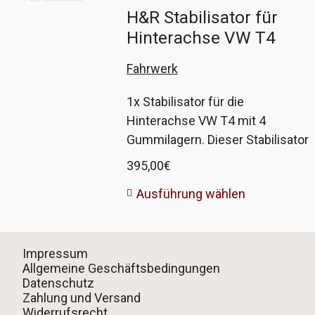
H&R Stabilisator für
Hinterachse VW T4
Fahrwerk
1x Stabilisator für die
Hinterachse VW T4 mit 4
Gummilagern. Dieser Stabilisator
ist ein hochwertiger Nachbau der
395,00
€
Firma H&R und entspricht in Form
Ausführung wählen
und Passgenauigkeit dem
Original von VW. Der 28mm-Stabi
wurde ab Werk in Fahrzeuge mit
Impressum
hohem Aufbau verbaut, einen
Allgemeine Geschäftsbedingungen
30mm-Stabi gab es ab Werk
Datenschutz
nicht. Jedem Stabilisator liegen 4
Zahlung und Versand
dazu passende Gummilager für
Widerrufsrecht