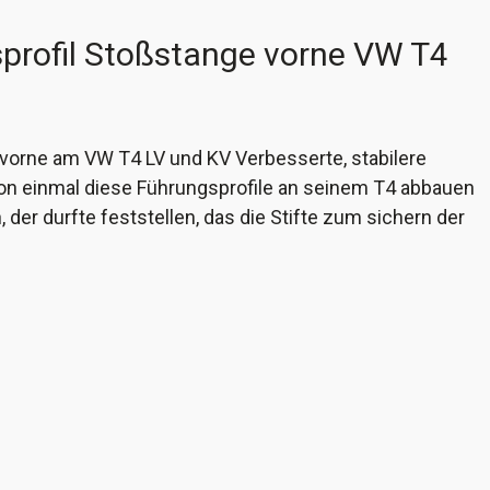
profil Stoßstange vorne VW T4
r vorne am VW T4 LV und KV Verbesserte, stabilere
chon einmal diese Führungsprofile an seinem T4 abbauen
der durfte feststellen, das die Stifte zum sichern der
dann oft nicht aufzufinden sind. Auch der Ersatz des
rund sind und sich mitdrehen. Diese Spreiznieten sind
d werden mit einer passenden Edelstahlblechschraube
ge steht. Produziert werden sie im 3D-Druckverfahren
rn N 038 550 1.