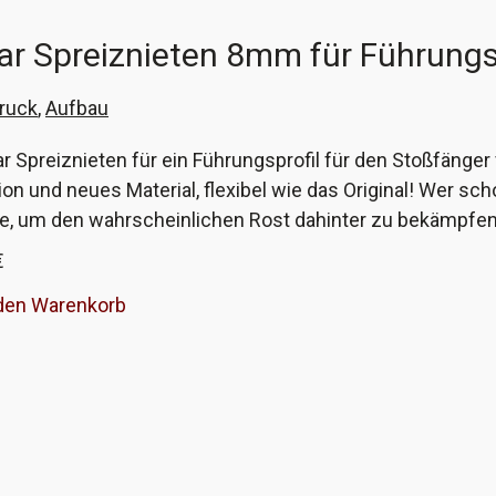
ar Spreiznieten 8mm für Führungs
ruck
,
Aufbau
ar Spreiznieten für ein Führungsprofil für den Stoßfänge
ion und neues Material, flexibel wie das Original! Wer s
te, um den wahrscheinlichen Rost dahinter zu bekämpfen, 
inalen Spreizniete nur durchgedrückt werden können und 
€
tes durch eine Blechschraube schlägt fehl, da die Nieten 
 den Warenkorb
g ausgeführt, damit sie sich nicht mitdrehen können un
eliefert, so das einer Mehrfachverwendung nichts im We
PA-Kunststoff. Die Spreiznieten ersetzen die VW-Numme