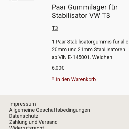
Paar Gummilager für
Stabilisator VW T3
T3
1 Paar Stabilisatorgummis für alle
20mm und 21mm Stabilisatoren
ab VIN E-145001. Welchen
Stabilisator euer Fahrzeug hat,
6,00
€
lässt sich meist nur durch
In den Warenkorb
messen genau feststellen. Zumal
gerade in dem Bereich viel
umgerüstet wurde. Wenn euer
Impressum
Auto von der Fahrgestellnummer
Allgemeine Geschäftsbedingungen
(VIN) passt und ihr 20 oder 21mm
Datenschutz
am Stabi gemessen habt, dann
Zahlung und Versand
passen diese Gummis. Hersteller
Widerrufsrecht