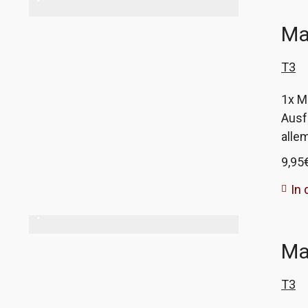
Ma
T3
1x M
Ausf
alle
dem 
9,95
wie o
In
Ma
T3