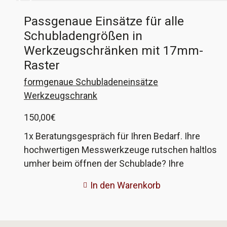
Passgenaue Einsätze für alle
Schubladengrößen in
Werkzeugschränken mit 17mm-
Raster
formgenaue Schubladeneinsätze
Werkzeugschrank
150,00
€
1x Beratungsgespräch für Ihren Bedarf. Ihre
hochwertigen Messwerkzeuge rutschen haltlos
umher beim öffnen der Schublade? Ihre
Grenzlehrdorne klingeln vernehmlich aneinander
In den Warenkorb
beim schließen derselben? Der 3D-Taster wird
auch nur vom Karton gehalten? Wir haben eine
hochwertige Lösung für Ihr Problem! Mit