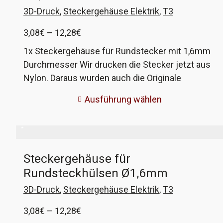
auf die Funktion. VW-Vergleichsnummer 431
3D-Druck
,
Steckergehäuse Elektrik
,
T3
945 247
Preisspanne:
3,08
€
–
12,28
€
3,08€
1x Steckergehäuse für Rundstecker mit 1,6mm
bis
Durchmesser Wir drucken die Stecker jetzt aus
12,28€
Nylon. Daraus wurden auch die Originale
gefertigt. Deutlich bessere Qualität. Die
Ausführung wählen
optionalen Crimpkontakte sind in Originalqualität
von Hella. Diese Steckergehäuse wurden an
verschiedenen Modellen bei VW und Porsche
verbaut, beim VW T3 zum Beispiel bei der
Steckergehäuse für
Verkabelung der elektrischen Spiegel, der
Rundsteckhülsen Ø1,6mm
Zentralverriegelung und der Klimaanlage. VW-
Vergleichsnummer 171 971 998 A, B, C und E.
3D-Druck
,
Steckergehäuse Elektrik
,
T3
Preisspanne:
3,08
€
–
12,28
€