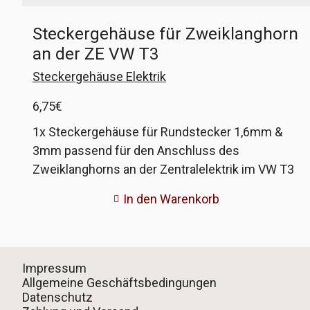
bei T3 mit Doppelscheinwerfer an den
Steckergehäuse für Zweiklanghorn
Fernlichtscheinwerfern. Das Gehäuse wird aus
an der ZE VW T3
Nylon gedruckt, dem originalen Material. VW-
Vergleichsnummer 321 941 600
Steckergehäuse Elektrik
6,75
€
1x Steckergehäuse für Rundstecker 1,6mm &
3mm passend für den Anschluss des
Zweiklanghorns an der Zentralelektrik im VW T3
Dieser Stecker sitzt an allen VW T3 mit
In den Warenkorb
Sonderausstattung Zweiklanghorn an der ZE.
Das Gehäuse wird aus Nylon gedruckt, dem
originalen Material. VW-Vergleichsnummer 171
971 997
Impressum
Allgemeine Geschäftsbedingungen
Datenschutz