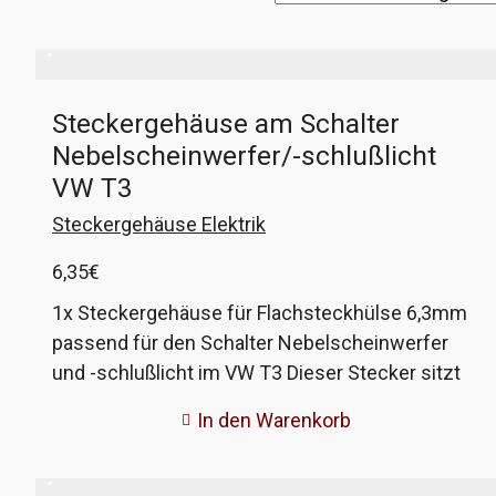
Steckergehäuse am Schalter
Nebelscheinwerfer/-schlußlicht
VW T3
Steckergehäuse Elektrik
6,35
€
1x Steckergehäuse für Flachsteckhülse 6,3mm
passend für den Schalter Nebelscheinwerfer
und -schlußlicht im VW T3 Dieser Stecker sitzt
in allen VW T3 mit originalen
In den Warenkorb
Nebelscheinwerfern oder Nebelschlußlicht am
Schalter dafür. Er wird aus Nylon gedruckt, dem
originalen Material. Abweichend vom Original