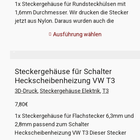
3,08€
1x Steckergehäuse für Rundsteckhülsen mit
bis
1,6mm Durchmesser. Wir drucken die Stecker
12,28€
jetzt aus Nylon. Daraus wurden auch die
Originale gefertigt. Deutlich bessere Qualität. Die
Ausführung wählen
optionalen Crimpkontakte sind in Originalqualität
von Hella. Diese Steckergehäuse wurden an
verschiedenen Modellen bei VW und Porsche
verbaut, im VW T3 zum Beispiel bei der
Steckergehäuse für Schalter
Verkabelung der elektrischen Spiegel, der
Heckscheibenheizung VW T3
Zentralverriegelung und der Klimanalage. VW-
Vergleichsnummer 171 971 999 A, B, C und E.
3D-Druck
,
Steckergehäuse Elektrik
,
T3
7,80
€
1x Steckergehäuse für Flachstecker 6,3mm und
2,8mm passend zum Schalter
Heckscheibenheizung VW T3 Dieser Stecker