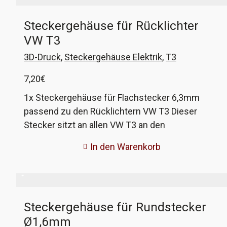
sind hier keine 'Hasenohren' dran, um ein
Steckergehäuse für Rücklichter
verkehrtes Aufstecken zu verhindern. Dafür ist
VW T3
die eine Seite des Steckers an die Kontur des
Schalters angepasst und das Plus-Zeichen im
3D-Druck
,
Steckergehäuse Elektrik
,
T3
Stecker sollte über dem Plus sein, welches auf
7,20
€
der Schalterrückseite geprägt ist. VW-
Vergleichsnummer 161 941 767
1x Steckergehäuse für Flachstecker 6,3mm
passend zu den Rücklichtern VW T3 Dieser
Stecker sitzt an allen VW T3 an den
Lampenhaltern der Rücklichter. Ausserdem wird
In den Warenkorb
er im Audi 80 B2 und Audi 100/200 C2
verwendet. Das Gehäuse wird aus Nylon
gedruckt, dem originalen Material. Aus
produktionstechnischen Gründen wird der
Steckergehäuse für Rundstecker
Stecker von uns, anders als im Original,
Ø1,6mm
zweiteilig hergestellt. Das hat keinerlei Einfluß