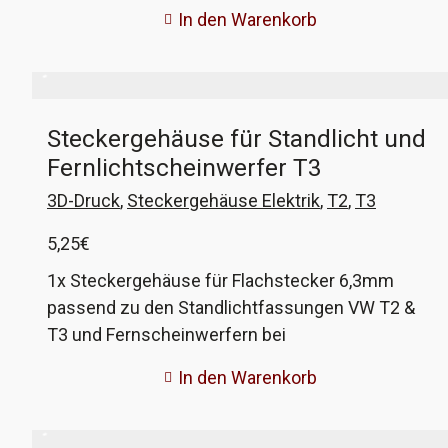
sitzt an allen VW T3 am Schalter für die
In den Warenkorb
Heckscheibenheizung. Ausserdem wird er im
Golf/Jetta/Scirocco II, Passat 32b und LT 1
verwendet. Das Gehäuse wird aus Nylon
gedruckt, dem originalen Material. Aus
Steckergehäuse für Standlicht und
produktionstechnischen Gründen sieht der
Fernlichtscheinwerfer T3
Stecker etwas anders aus, als das Original. Dies
hat keinen Einfluß auf die Funktion. VW-
3D-Druck
,
Steckergehäuse Elektrik
,
T2
,
T3
Vergleichsnummer 431 945 247
5,25
€
1x Steckergehäuse für Flachstecker 6,3mm
passend zu den Standlichtfassungen VW T2 &
T3 und Fernscheinwerfern bei
Doppelscheinwerfern am VW T3 Dieser Stecker
In den Warenkorb
sitzt an allen T2 und T3 (und anderen VW mit
Rundscheinwerfern) an den schwarzen
Lampenfassungen für die Standlichtlampe und