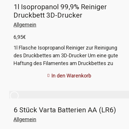
1l Isopropanol 99,9% Reiniger
essentiell wichtig ist! Bremsenreiniger oder
Druckbett 3D-Drucker
ähnliche Flüssigkeiten hinterlassen Rückstände
auf der Scheibe, was unweigerlich dazu führt,
Allgemein
dass der Kleber nicht hält.
6,95
€
1l Flasche Isopropanol Reiniger zur Reinigung
des Druckbettes am 3D-Drucker Um eine gute
Haftung des Filamentes am Druckbettes zu
sichern, lohnt sich die Reinigung desselben mit
In den Warenkorb
reinem Alkohol. So bleiben keine Rückstände,
welche wieder Haftungsverlust bedeuten. Der
Alkoholgehalt liegt hier bei 99,9%. Kein
medizinischer Alkohol! Nur als Reiniger zu
6 Stück Varta Batterien AA (LR6)
verwenden!
Allgemein