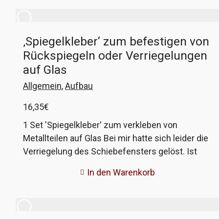
‚Spiegelkleber‘ zum befestigen von
Rückspiegeln oder Verriegelungen
auf Glas
Allgemein
,
Aufbau
16,35
€
1 Set 'Spiegelkleber' zum verkleben von
Metallteilen auf Glas Bei mir hatte sich leider die
Verriegelung des Schiebefensters gelöst. Ist
halt blöd, wenn dann dauernd die Scheibe von
In den Warenkorb
selber aufgeht. Ich habe mir dann mit diesem
Set geholfen, jetzt ist wieder alles fest. Der
Kleber wird hier absichtlich nur zusammen mit
dem Reiniger verkauft, da der richtige Reiniger