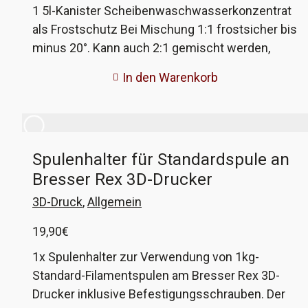
höher. Ihr könnt auch die verlängerte Variante
1 5l-Kanister Scheibenwaschwasserkonzentrat
wählen, dann sitzt der Schaltknauf 80mm höher.
als Frostschutz Bei Mischung 1:1 frostsicher bis
Die Farbe des Sockels könnt ihr wählen. Als Clou
minus 20°. Kann auch 2:1 gemischt werden,
könnt ihr den Schaltknauf mit Farbring wählen.
dann bis 30°.
In den Warenkorb
Auch da stehen mehrere Farben zur Wahl. Der
Ball ist aus Gummi Shore 95A, der Sockel aus
mechanisch belastbarem Kunststoff, beides im
3D-Druckverfahren hergestellt.
Spulenhalter für Standardspule an
Bresser Rex 3D-Drucker
3D-Druck
,
Allgemein
19,90
€
1x Spulenhalter zur Verwendung von 1kg-
Standard-Filamentspulen am Bresser Rex 3D-
Drucker inklusive Befestigungsschrauben. Der