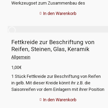
Werkzeugset zum Zusammenbau des
Roboters. Die Batterien sind extrem kräftig,
In den Warenkorb
damit geht der Roboter richtig vorwärts! Und das
Werkzeugset erleichtert den Zusammenbau,
das beiligende Werkzeug ist doch sehr einfach
gehalten
Fettkreide zur Beschriftung von
Reifen, Steinen, Glas, Keramik
Allgemein
1,00
€
1 Stück Fettkreide zur Beschriftung von Reifen
in gelb. Mit dieser Kreide könnt ihr z.B. die
Saisonreifen vor dem Einlagern mit ihrer Position
am Fahrzeug kennzeichnen. Oder eine
In den Warenkorb
eingefahrene Schraube. Da die Kreide sehr