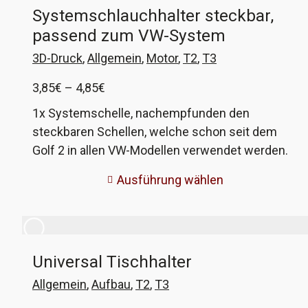
Systemschlauchhalter steckbar,
passend zum VW-System
3D-Druck
,
Allgemein
,
Motor
,
T2
,
T3
Preisspanne:
3,85
€
–
4,85
€
3,85€
1x Systemschelle, nachempfunden den
bis
steckbaren Schellen, welche schon seit dem
4,85€
Golf 2 in allen VW-Modellen verwendet werden.
Diese Schellen können alle durch einfaches
Ausführung wählen
Stecken miteinander verbunden werden. Dabei
ist eine Verbindung in Reihe möglich, als auch im
90°-Winkel zueinander. Die Verbindung wird
durch einen mitgelieferten Stift gesichert, der in
Universal Tischhalter
meiner Version auch wieder problemlos zu
entfernen ist. Bitte beachten! Der hier
Allgemein
,
Aufbau
,
T2
,
T3
angegebene Durchmesser gilt im 'entspannten'