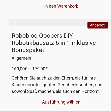
der Drehscheibe und die Widmung auf der
In den Warenkorb
Rückseite nach euren Wünschen angepasst
werden. Wenn ihr mehr wie eine haben möchtet,
ist das auch kein Problem. Diese Parkscheiben
Angebot!
sind 'Scherzartikel' und nicht als echte
Robobloq Qoopers DIY
Parkscheibe zugelassen. Der Kunststoff würde
Robotikbausatz 6 in 1 inklusive
sich auch im Sommer verziehen.
Bonuspaket
Allgemein
Preisspanne:
169,00
€
–
179,00
€
169,00€
Gehören Sie auch zu den Eltern, die für ihre
bis
Kinder ein intelligentes Geschenk suchen, das
179,00€
sowohl Spaß machen, als auch den Horizont
erweitern soll? Sie haben noch kein passendes
Ausführung wählen
Geschenk gefunden? Bei anderen Anbietern