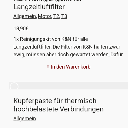
Langzeitluftfilter
Allgemein
,
Motor
,
T2
,
T3
18,90
€
1x Reinigungskit von K&N für alle
Langzeitluftfilter. Die Filter von K&N halten zwar
ewig, müssen aber doch gewartet werden, Dafür
gibt es dieses Set aus einem Reiniger und dem
In den Warenkorb
speziellen Öl. Mit dem Reiniger säubert ihr den
Filter von angesaugtem Dreck und Staub, danach
sprüht ihr ihn wieder mit dem Öl ein, damit der
nächste Dreck sicher abgehalten wird.
Kupferpaste für thermisch
hochbelastete Verbindungen
Allgemein