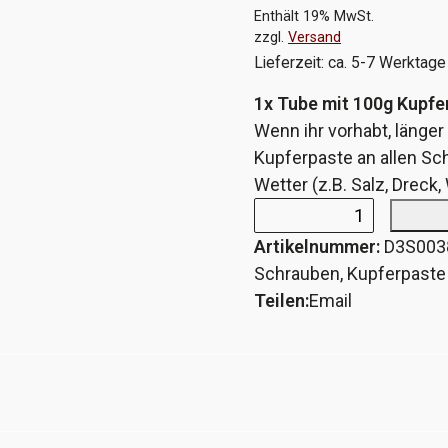
Enthält 19% MwSt.
zzgl.
Versand
Lieferzeit: ca. 5-7 Werktage
1x Tube mit 100g Kupfe
Wenn ihr vorhabt, länge
Kupferpaste an allen Sc
Wetter (z.B. Salz, Dreck
Kupferpaste
Artikelnummer:
D3S003
für
Schrauben
,
Kupferpaste
thermisch
Teilen:
Email
hochbelastete
Verbindungen
Menge