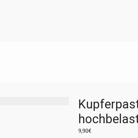
Kupferpast
hochbelas
9,90
€