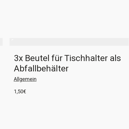
3x Beutel für Tischhalter als
Abfallbehälter
Allgemein
1,50
€
3x Beutel für den Universalhalter Euer Bulli sieht
nach jedem Tagesausflug mit den liebsten
Nachkommen aus wie eine rollende Müllhalde
oder sämtliche Seitentaschen sind mit den