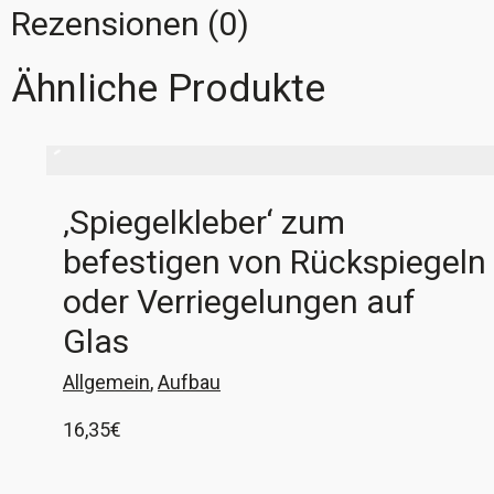
Rezensionen (0)
Ähnliche Produkte
‚Spiegelkleber‘ zum
befestigen von Rückspiegeln
oder Verriegelungen auf
Glas
Allgemein
,
Aufbau
16,35
€
1 Set 'Spiegelkleber' zum verkleben von