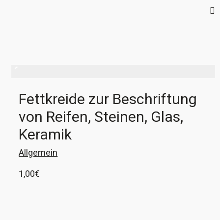
Fettkreide zur Beschriftung
von Reifen, Steinen, Glas,
Keramik
Allgemein
1,00
€
1 Stück Fettkreide zur Beschriftung von Reifen
in gelb. Mit dieser Kreide könnt ihr z.B. die
Saisonreifen vor dem Einlagern mit ihrer