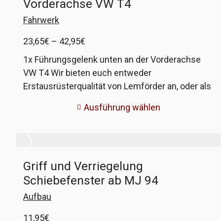
Vorderachse VW T4
Fahrwerk
Preisspanne:
23,65
€
–
42,95
€
23,65€
1x Führungsgelenk unten an der Vorderachse
bis
VW T4 Wir bieten euch entweder
42,95€
Erstausrüsterqualität von Lemförder an, oder als
Alternative einen guten Nachbau von Optimal.
Ausführung wählen
Die jeweils benötigten Schrauben sind immer
dabei, egal welche Variante ihr braucht. VW-
Vergleichsnummern 701 407 361 (bis 96) und
7D0 407 361 (ab 96)
Griff und Verriegelung
Schiebefenster ab MJ 94
Aufbau
11,95
€