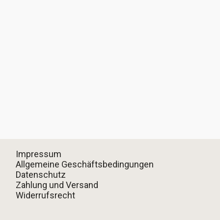
es möglich zu machen! Dieser Halter ist ein
Ersatz für die Lautsprecher-Halter-Kombination
mit der VW-Vergleichsnummer 1H0 035 411. Die
auf den Bildern abgebildeten Lautsprecher sind
nicht Teil des Angebotes!.
Impressum
Allgemeine Geschäftsbedingungen
Datenschutz
Zahlung und Versand
Widerrufsrecht