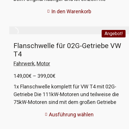
erhältlich gewesen. Dank der Möglichkeit des
In den Warenkorb
3D-Druckes ist das heute kein Problem mehr
und so kann ich euch auch dieses anbieten.
Angebot!
Flanschwelle für 02G-Getriebe VW
T4
Fahrwerk
,
Motor
Preisspanne:
149,00
€
–
399,00
€
149,00€
1x Flanschwelle komplett für VW T4 mit 02G-
bis
Getriebe Die 111kW-Motoren und teilweise die
399,00€
75kW-Motoren sind mit dem großen Getriebe
(02G) ausgestattet, welches mehr Drehmoment
Ausführung wählen
aushalten kann. Leider halten die Flanschwellen
dieses Drehmoment nur eine bedingte Zeit aus,