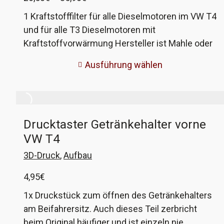
26,50€
1 Kraftstofffilter für alle Dieselmotoren im VW T4
bis
und für alle T3 Dieselmotoren mit
35,90€
Kraftstoffvorwärmung Hersteller ist Mahle oder
MANN. Das optionale Ventil ist von febi. Ihr könnt
Ausführung wählen
wählen, nur Filter oder Filter mit Ventilset. VW
Vergleichsnummer 1H0 127 401C
Drucktaster Getränkehalter vorne
VW T4
3D-Druck
,
Aufbau
4,95
€
1x Druckstück zum öffnen des Getränkehalters
am Beifahrersitz. Auch dieses Teil zerbricht
beim Original häufiger und ist einzeln nie