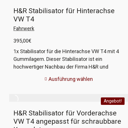
H&R Stabilisator für Hinterachse
VW T4
Fahrwerk
395,00
€
1x Stabilisator für die Hinterachse VW T4 mit 4
Gummilagern. Dieser Stabilisator ist ein
hochwertiger Nachbau der Firma H&R und
entspricht in Form und Passgenauigkeit dem
Ausführung wählen
Original von VW. Der 28mm-Stabi wurde ab Werk
in Fahrzeuge mit hohem Aufbau verbaut, einen
30mm-Stabi gab es ab Werk nicht. Jedem
Angebot!
Stabilisator liegen 4 dazu passende Gummilager
H&R Stabilisator für Vorderachse
für die Aufnahmepunkte bei. Achtung! Die
VW T4 angepasst für schraubbare
Stabilisatoren können so nur an Fahrzeugen