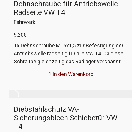
Dehnschraube für Antriebswelle
Radseite VW T4
Fahrwerk
9,20
€
1x Dehnschraube M16x1,5 zur Befestigung der
Antriebswelle radseitig für alle VW T4. Da diese
Schraube gleichzeitig das Radlager vorspannt,
muß sie nach jedem lösen ersetzt werden.
In den Warenkorb
Sonst droht eine Überdehnung der Schraube,
was zum Bruch derselben führt. Bei uns
bekommt ihr die Variante mit loser
Unterlegscheibe wie beim Original, Hersteller ist
Diebstahlschutz VA-
Febi. VW-Vergleichsnummer: N906 251 01
Sicherungsblech Schiebetür VW
T4