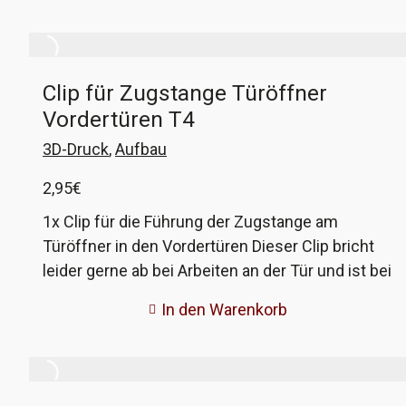
dieses Paar Batterien, damit die
Zentralverriegelung wieder auf Knopfdruck
reagiert. Briefversand möglich, klickt an der
Clip für Zugstange Türöffner
Kasse 'Abholung' und 'Überweisung' an und
Vordertüren T4
schreibt einen kurzen Text. Ihr bekommt dann
eine angepasste Rechnung. Der Austausch ist
3D-Druck
,
Aufbau
mit einem kleinen Schraubenzieher leicht zu
2,95
€
bewerkstelligen und das anschließend
erforderliche Anlernen der ZV auch kein
1x Clip für die Führung der Zugstange am
Hexenwerk.
Türöffner in den Vordertüren Dieser Clip bricht
leider gerne ab bei Arbeiten an der Tür und ist bei
VW nicht mehr erhältlich. Genau unser Ding, also
In den Warenkorb
jetzt bei uns wieder zu bekommen in guter
Qualität, hergestellt im 3D-Druckverfahren. VW-
Vergleichsnummer: 701 837 199A