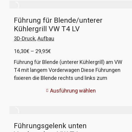
bevor sich die Verzahnung auflöst. Im Extremfall
dreht die Verzahnung ab und der Wagen hat
Führung für Blende/unterer
keinen Vortrieb mehr. Die Versionen für die
Kühlergrill VW T4 LV
111kW-Motoren (AHY und AXG) sind verstärkt,
das heißt mit einer verlängerten Verzahnung.
3D-Druck
,
Aufbau
VW-Vergleichsnummer 02G 409 356C und 02G
Preisspanne:
16,30
€
–
29,95
€
409 356B
16,30€
Führung für Blende (unterer Kühlergrill) am VW
bis
T4 mit langem Vorderwagen Diese Führungen
29,95€
fixieren die Blende rechts und links zum
Kotflügel. Ohne die Führungen passen die Höhe
Ausführung wählen
und die Spaltmaße der Blende nicht. Unser
Nachbau orientiert sich am Original und ist aus
ASA/ABS gefertigt. VW-Vergleichsnummern:
7D0 854 509 und 7D0 854 510
Führungsgelenk unten