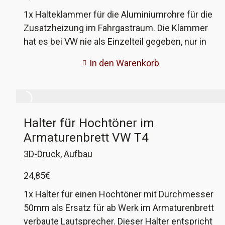
Koppelstangen nötig! Diese könnt ihr auch bei
1x Halteklammer für die Aluminiumrohre für die
uns unter 70X0700-27 finden oder hier direkt im
Zusatzheizung im Fahrgastraum. Die Klammer
Angebot mitkaufen. VW-Vergleichsnummer: 701
hat es bei VW nie als Einzelteil gegeben, nur in
411 025H
Verbindung mit den Rohren. Da die Klammern
In den Warenkorb
mit der Zeit spröde werden und brechen, bieten
wir diese aus haltbarem hitzebeständigem
Material an. Die VW-Vergleichsnummer der
Rohre mit 4 Klammern ist 701 819 885C
Halter für Hochtöner im
Armaturenbrett VW T4
3D-Druck
,
Aufbau
24,85
€
1x Halter für einen Hochtöner mit Durchmesser
50mm als Ersatz für ab Werk im Armaturenbrett
verbaute Lautsprecher. Dieser Halter entspricht