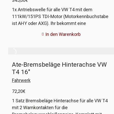
345,00
€
1x Antriebswelle für alle VW T4 mit dem
111kW/151PS TDI-Motor (Motorkennbuchstabe
ist AHY oder AXG). Ihr bekommt eine
aufgearbeitete Antriebswelle im Austausch für
In den Warenkorb
eure alte Welle. Hersteller der Welle ist
Spidan/Löbro. Diese Wellen sind von der Firma
Spidan sehr gut aufgearbeitet und spielfrei, von
der Qualität her wie eine neue. Die Welle passt
Ate-Bremsbeläge Hinterachse VW
links und rechts, die nötige Dehnschraube für
T4 16″
das äußere Gelenk liegt auch bei. In dem Preis
sind 26€ Pfand enthalten. Diese bekommt ihr
Fahrwerk
erstattet, sobald eure alte Welle von unserem
72,20
€
Lieferanten aktzeptiert wurde. VW-
Vergleichsnummer: 7D0 407 271A
1 Satz Bremsbeläge Hinterachse für alle VW T4
mit 2 Warnkontakten für die