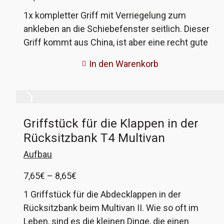
1x kompletter Griff mit Verriegelung zum
ankleben an die Schiebefenster seitlich. Dieser
Griff kommt aus China, ist aber eine recht gute
Kopie des Originals. Wir bieten den hier an als
In den Warenkorb
'Ersatzteilspender', wenn also an eurer
Verriegelung Kunststoffteile gebrochen sind,
dann lassen sich diese mit den Teilen von
unserem prima ersetzen. Es gibt 2 Unterschiede
Griffstück für die Klappen in der
zum Original, zum einen sind die
Rücksitzbank T4 Multivan
Verriegelungspinhälften hier aus Metall, ob diese
dann Geräusche machen am Rahmen, haben wir
Aufbau
nicht getestet. Passen tun sie auf jeden Fall. Und
Preisspanne:
7,65
€
–
8,65
€
die Feder unseres Nachbaues ist viel zu
7,65€
schwach, da unbedingt die aus dem Original
1 Griffstück für die Abdecklappen in der
bis
verwenden! Theoretisch lässt der Griff sich
Rücksitzbank beim Multivan II. Wie so oft im
8,65€
natürlich genauso an die Scheibe kleben, so wie
Leben, sind es die kleinen Dinge, die einen