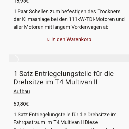
18,95
€
1 Paar Schellen zum befestigen des Trockners
der Klimaanlage bei den 111kW-TDI-Motoren und
aller Motoren mit langem Vorderwagen ab
Fahrgestellnummer Y-089498. Die originalen
In den Warenkorb
Schellen sind meist völlig verrottet und fallen
beim Ausbau des Trockners quasi auseinander.
Diese Ersatzschellen sind dem Original sehr
ähnlich und aus Edelstahl, also kein Rost mehr.
1 Satz Entriegelungsteile für die
Beim Anbau sind leichte Anpassungsarbeiten
Drehsitze im T4 Multivan II
erforderlich, wie das auszusehen hat bekommt
ihr in einer bebilderten Anleitung erklärt. Neue
Aufbau
Befestigungsschrauben aus Edelstahl sind mit
69,80
€
dabei. VW-Vergleichsnummer: 7D0 820 999
1 Satz Entriegelungsteile für die Drehsitze im
Fahrgastraum im T4 Multivan II Diese