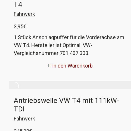
T4
Produktkontrollen durch. Mein Eindruck von der
Firma ist sehr positiv, daher verbaue ich seit
Fahrwerk
einiger Zeit möglichst viele Teile davon, um sie
3,95
€
selber zu testen. Da es bisher keine negativen
Erlebnisse gab, biete ich diese jetzt auch hier im
1 Stück Anschlagpuffer für die Vorderachse am
Shop an. Alternativ biete ich das Original von
VW T4. Hersteller ist Optimal. VW-
Bosch an, Ihr könnt wählen.
Vergleichsnummer 701 407 303
In den Warenkorb
Antriebswelle VW T4 mit 111kW-
TDI
Fahrwerk