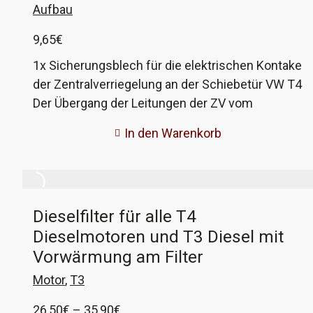
Aufbau
9,65
€
1x Sicherungsblech für die elektrischen Kontake
der Zentralverriegelung an der Schiebetür VW T4
Der Übergang der Leitungen der ZV vom
Fahrzeug zur Schiebetür durch Schiebekontakte
In den Warenkorb
ist ein Schwachpunkt, den gewiefte Diebe
nutzen können. Um dem vorzubeugen hilft
dieses kleine Blech, welches in 5 Minuten
installiert ist. Das Blech ist aus Edelstahl und mit
Dieselfilter für alle T4
geschliffener Oberfläche, kein lackieren nötig.
Dieselmotoren und T3 Diesel mit
Eine bebilderte Einbauanleitung liegt bei.
Vorwärmung am Filter
Motor
,
T3
Preisspanne:
26,50
€
–
35,90
€