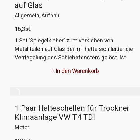
auf Glas
Allgemein
,
Aufbau
16,35
€
1 Set 'Spiegelkleber' zum verkleben von
Metallteilen auf Glas Bei mir hatte sich leider die
Verriegelung des Schiebefensters gelöst. Ist
halt blöd, wenn dann dauernd die Scheibe von
In den Warenkorb
selber aufgeht. Ich habe mir dann mit diesem
Set geholfen, jetzt ist wieder alles fest. Der
Kleber wird hier absichtlich nur zusammen mit
dem Reiniger verkauft, da der richtige Reiniger
1 Paar Halteschellen für Trockner
essentiell wichtig ist! Bremsenreiniger oder
Klimaanlage VW T4 TDI
ähnliche Flüssigkeiten hinterlassen Rückstände
auf der Scheibe, was unweigerlich dazu führt,
Motor
dass der Kleber nicht hält.