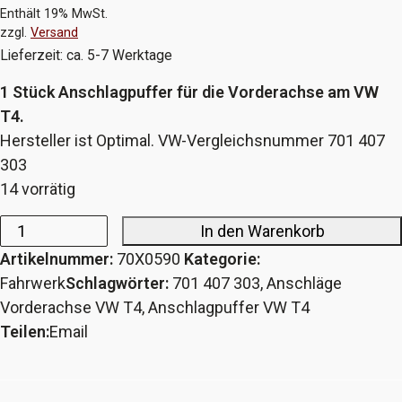
Enthält 19% MwSt.
zzgl.
Versand
Lieferzeit: ca. 5-7 Werktage
1 Stück Anschlagpuffer für die Vorderachse am VW
T4.
Hersteller ist Optimal. VW-Vergleichsnummer 701 407
303
14 vorrätig
In den Warenkorb
Anschlagpuffer
Artikelnummer:
70X0590
Kategorie:
Vorderachse
Fahrwerk
Schlagwörter:
701 407 303
,
Anschläge
VW
Vorderachse VW T4
,
Anschlagpuffer VW T4
T4
Teilen:
Email
Menge