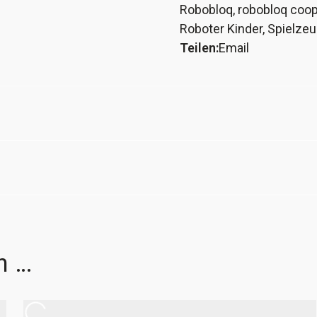
Robobloq
,
robobloq coo
Robotikbausatz
Roboter Kinder
,
Spielzeu
6
Teilen:
Email
in
1
inklusive
Bonuspaket
Menge
n …