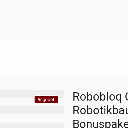
Robobloq 
Angebot!
Robotikbau
Bonuspake