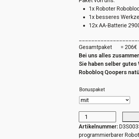
Paket von uns.
1x Roboter Robobloq
1x besseres Werk
12x AA-Batterie
___________________
Gesamtpaket = 206€
Bei uns alles zusammen
Sie haben selber gute
Robobloq Qoopers natü
Bonuspaket
Robobloq
Artikelnummer:
D3S003
Qoopers
programmierbarer Robot
DIY