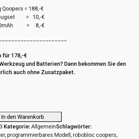
 Qoopers = 188,-€
zeugset = 10,-€
 2900mAh = 8,-€
______________________
 für 178,-€
s Werkzeug und Batterien? Dann bekommen Sie den
rlich auch ohne Zusatzpaket.
In den Warenkorb
3
Kategorie:
Allgemein
Schlagwörter:
er
,
programmierbares Modell
,
robobloc coopers
,