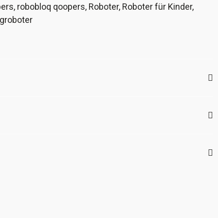
pers
,
robobloq qoopers
,
Roboter
,
Roboter für Kinder
,
groboter