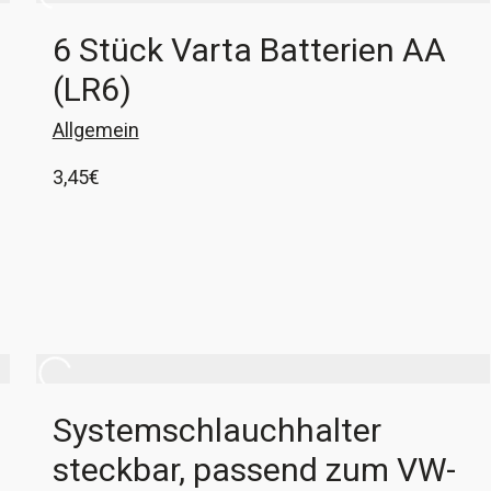
6 Stück Varta Batterien AA
(LR6)
Allgemein
3,45
€
6x AA-Batterie der Marke Varta Industrial Pro
passend zum Robobloq Qoopers mit 2900mAh
In den Warenkorb
Systemschlauchhalter
steckbar, passend zum VW-