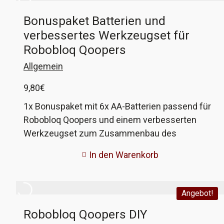
Bonuspaket Batterien und
verbessertes Werkzeugset für
Robobloq Qoopers
Allgemein
9,80
€
1x Bonuspaket mit 6x AA-Batterien passend für
Robobloq Qoopers und einem verbesserten
Werkzeugset zum Zusammenbau des
Roboters. Die Batterien sind extrem kräftig,
In den Warenkorb
damit geht der Roboter richtig vorwärts! Und das
Werkzeugset erleichtert den Zusammenbau,
das beiligende Werkzeug ist doch sehr einfach
Angebot!
gehalten
Robobloq Qoopers DIY