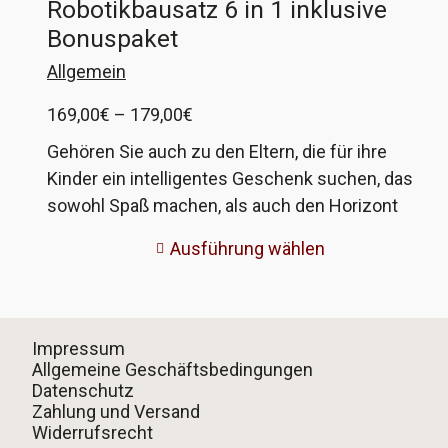
Robotikbausatz 6 in 1 inklusive
Bonuspaket
Allgemein
Preisspanne:
169,00
€
–
179,00
€
169,00€
Gehören Sie auch zu den Eltern, die für ihre
bis
Kinder ein intelligentes Geschenk suchen, das
179,00€
sowohl Spaß machen, als auch den Horizont
erweitern soll? Sie haben noch kein passendes
Ausführung wählen
Geschenk gefunden? Bei anderen Anbietern
erhalten Sie den gleichen wertigen Roboter, aber
ich biete Ihnen mit meinem Angebot ein
Gesamtpaket, bei dem sichergestellt ist, dass
Impressum
Ihr Kind alles hat, was für einen erfolgreichen
Allgemeine Geschäftsbedingungen
Datenschutz
Start nötig ist. Sie erhalten nicht nur zusätzlich
Zahlung und Versand
das passende Werkzeug in guter Qualität,
Widerrufsrecht