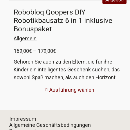
Robobloq Qoopers DIY
Robotikbausatz 6 in 1 inklusive
Bonuspaket
Allgemein
Preisspanne:
169,00
€
–
179,00
€
169,00€
Gehören Sie auch zu den Eltern, die für ihre
bis
Kinder ein intelligentes Geschenk suchen, das
179,00€
sowohl Spaß machen, als auch den Horizont
erweitern soll? Sie haben noch kein passendes
Ausführung wählen
Geschenk gefunden? Bei anderen Anbietern
erhalten Sie den gleichen wertigen Roboter, aber
ich biete Ihnen mit meinem Angebot ein
Gesamtpaket, bei dem sichergestellt ist, dass
Impressum
Ihr Kind alles hat, was für einen erfolgreichen
Allgemeine Geschäftsbedingungen