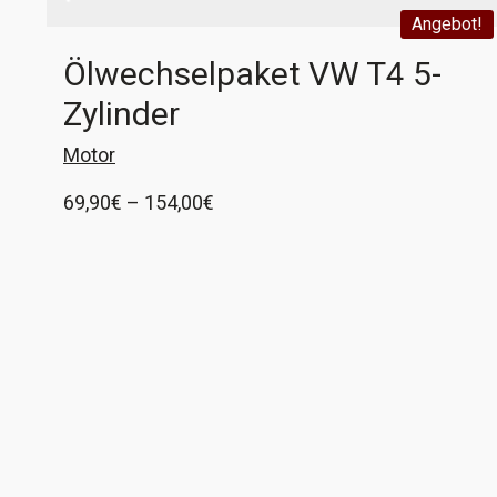
Angebot!
Ölwechselpaket VW T4 5-
Zylinder
Motor
Preisspanne:
69,90
€
–
154,00
€
69,90€
Ölwechselpaket für alle VW T4 mit 5-
bis
Zylindermotor Es wird endlich Frühling, da
154,00€
möchte der versierte Busschrauber seinem
Lieblingsfahrzeug etwa gutes tun. Mit unserem
Ausführung wählen
Ölwechselpakt inklusive Ölablassventil ist das
ganz einfach. Ihr bekommt: - einen Ölfilter
OC105 von Mahle - 6 Liter Öl je nach Wahl von
Castrol, Liqui Moly oder ARAL - ein Ölablassventil
(Bochumer Stopfen), damit ist Schluß mit