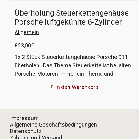
Überholung Steuerkettengehäuse
Porsche luftgekühlte 6-Zylinder
Allgemein
823,00
€
1x 2 Stück Steuerkettengehäuse Porsche 911
überholen Das Thema Steuerkette ist bei alten
Porsche-Motoren immer ein Thema und
manchmal genügt das Austauschen derselben
In den Warenkorb
eben nicht. Dann sind die Umlenkhebel auf dem
Bolzen eingelaufen und haben Spiel. Bei
Porsche bekommen Sie dann 2 neue
Steuerkettengehäuse und Umlenkhebel mit
Impressum
Kettenrad für..., will ich nicht ausgeben! Bei uns
Allgemeine Geschäftsbedingungen
Datenschutz
werden Ihre originalen Gehäuse und
Zahlung und Versand