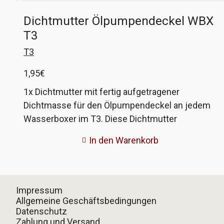
Dichtmutter Ölpumpendeckel WBX
T3
T3
1,95
€
1x Dichtmutter mit fertig aufgetragener
Dichtmasse für den Ölpumpendeckel an jedem
Wasserboxer im T3. Diese Dichtmutter
entspricht absolut dem Original. es werden 4
In den Warenkorb
Stück benötigt. VW-Vergleichsnummer 111 115
161
Impressum
Allgemeine Geschäftsbedingungen
Datenschutz
Zahlung und Versand