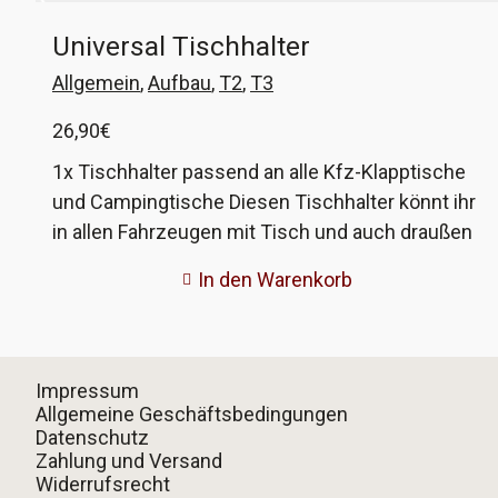
Universal Tischhalter
Allgemein
,
Aufbau
,
T2
,
T3
26,90
€
1x Tischhalter passend an alle Kfz-Klapptische
und Campingtische Diesen Tischhalter könnt ihr
in allen Fahrzeugen mit Tisch und auch draußen
am Campingtisch verwenden. Er ist in Sekunden
In den Warenkorb
befestigt und für jeden Mitfahrer gut zu
erreichen. Durch die Gummiauflagen an Arm und
Schraube wird ein Zerkratzen der
Tischoberfläche verhindert. Der Tischhalter
Impressum
lässt sich verwenden für folgende Einsätze: -
Allgemeine Geschäftsbedingungen
Datenschutz
mit Beutel D3S0011 als Abfallbehälter - mit
Zahlung und Versand
Aschenbecher D3S0050 - mit Flaschenhalter
Widerrufsrecht