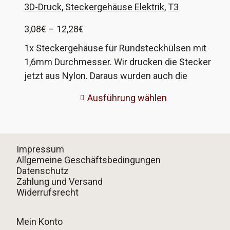
Vergleichsnummer 171 971 998 A, B, C und E.
3D-Druck
,
Steckergehäuse Elektrik
,
T3
Preisspanne:
3,08
€
–
12,28
€
3,08€
1x Steckergehäuse für Rundsteckhülsen mit
bis
1,6mm Durchmesser. Wir drucken die Stecker
12,28€
jetzt aus Nylon. Daraus wurden auch die
Originale gefertigt. Deutlich bessere Qualität. Die
Ausführung wählen
optionalen Crimpkontakte sind in Originalqualität
von Hella. Diese Steckergehäuse wurden an
verschiedenen Modellen bei VW und Porsche
verbaut, im VW T3 zum Beispiel bei der
Impressum
Verkabelung der elektrischen Spiegel, der
Allgemeine Geschäftsbedingungen
Datenschutz
Zentralverriegelung und der Klimanalage. VW-
Zahlung und Versand
Vergleichsnummer 171 971 999 A, B, C und E.
Widerrufsrecht
Mein Konto