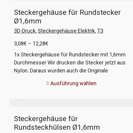
Steckergehäuse für Rundstecker
Ø1,6mm
3D-Druck
,
Steckergehäuse Elektrik
,
T3
Preisspanne:
3,08
€
–
12,28
€
3,08€
1x Steckergehäuse für Rundstecker mit 1,6mm
bis
Durchmesser Wir drucken die Stecker jetzt aus
12,28€
Nylon. Daraus wurden auch die Originale
gefertigt. Deutlich bessere Qualität. Die
Ausführung wählen
optionalen Crimpkontakte sind in Originalqualität
von Hella. Diese Steckergehäuse wurden an
verschiedenen Modellen bei VW und Porsche
verbaut, beim VW T3 zum Beispiel bei der
Steckergehäuse für
Verkabelung der elektrischen Spiegel, der
Rundsteckhülsen Ø1,6mm
Zentralverriegelung und der Klimaanlage. VW-