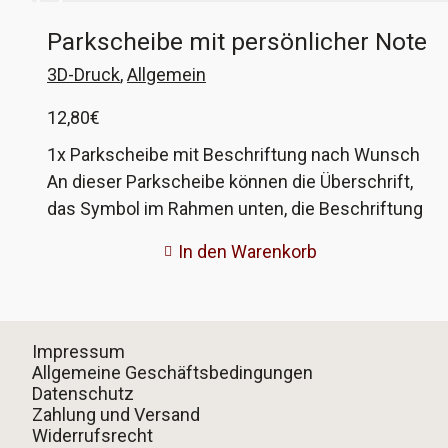
Parkscheibe mit persönlicher Note
3D-Druck
,
Allgemein
12,80
€
1x Parkscheibe mit Beschriftung nach Wunsch
An dieser Parkscheibe können die Überschrift,
das Symbol im Rahmen unten, die Beschriftung
der Drehscheibe und die Widmung auf der
In den Warenkorb
Rückseite nach euren Wünschen angepasst
werden. Wenn ihr mehr wie eine haben möchtet,
ist das auch kein Problem. Diese Parkscheiben
sind 'Scherzartikel' und nicht als echte
Impressum
Parkscheibe zugelassen. Der Kunststoff würde
Allgemeine Geschäftsbedingungen
Datenschutz
sich auch im Sommer verziehen.
Zahlung und Versand
Widerrufsrecht