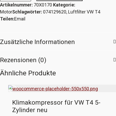
Artikelnummer:
70X0170
Kategorie:
VW
Motor
Schlagwörter:
074129620
,
Luftfilter VW T4
T4
Teilen:
Email
alle
Motoren
ab
Zusätzliche Informationen
MJ
96
Menge
Rezensionen (0)
Ähnliche Produkte
Klimakompressor für VW T4 5-
Zylinder neu