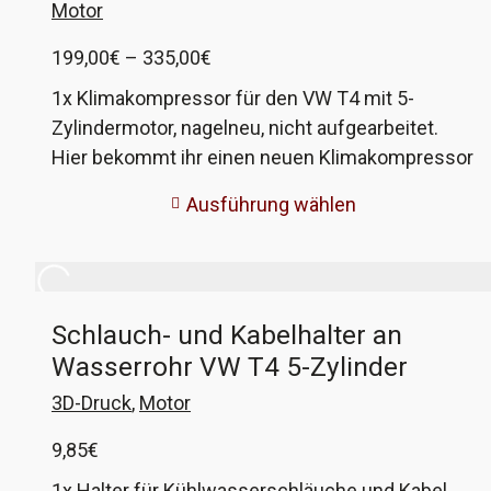
Motor
Preisspanne:
199,00
€
–
335,00
€
199,00€
1x Klimakompressor für den VW T4 mit 5-
bis
Zylindermotor, nagelneu, nicht aufgearbeitet.
335,00€
Hier bekommt ihr einen neuen Klimakompressor
für alle T4 mit 5-Zylindermotor. Das Teil ist
Ausführung wählen
komplett inklusive Magnetkupplung und
Dichtringen. Es gibt 2 Typen, welche sich im
Anschluss der Leitungen unterscheiden: die
ältere Version verwendet eine Schraube zur
Schlauch- und Kabelhalter an
Befestigung der beiden Anschlüsse, bei der
Wasserrohr VW T4 5-Zylinder
neueren Version hat jeder Anschluss seine
eigene Befestigungsschraube. Wenn ihr nicht
3D-Druck
,
Motor
wisst, welcher der richtige ist, dann schickt mir
9,85
€
eure Fahrgestellnummer und wir helfen euch.
Der Einbau sollte durch einen Fachwerkstatt
1x Halter für Kühlwasserschläuche und Kabel,