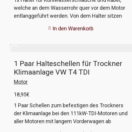
erfolgen. Es muss der Trockner mitgewechselt
welche an dem Wasserrohr quer vor dem Motor
und die Anlage gespült werden, damit eure
entlanggeführt werden. Von dem Halter sitzen
Garantieansprüche erhalten bleiben! Den
bis zu 3 Stück am Wasserrohr. Sie werden
In den Warenkorb
passenden Trockner könnt ihr auch hier
einfach auf das Rohr geklipst und durch die
bekommen. Der Kompressor ist von Nissens
kleinen Pinne am Rohr in Position gehalten.
oder Mahle als Nachbau oder von Sanden als
Daran werden dann Wasserschläuche und
OEM.
Kabelstränge eingehängt, die auch quer vor dem
1 Paar Halteschellen für Trockner
Motor verlaufen. Dieser Nachbau wird im 3D-
Klimaanlage VW T4 TDI
Druckverfahren hergestellt und ist nahezu
identisch zum Original. Die VW
Motor
Vergleichsnummer ist 7D0 971 848.
18,95
€
1 Paar Schellen zum befestigen des Trockners
der Klimaanlage bei den 111kW-TDI-Motoren und
aller Motoren mit langem Vorderwagen ab
Fahrgestellnummer Y-089498. Die originalen