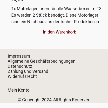
1x Motorlager innen für alle Wasserboxer im T3.
Es werden 2 Stück benötigt. Diese Motorlager
sind ein Nachbau aus deutscher Produktion in
guter Qualität. Bei der Optik muss man vielleicht
In den Warenkorb
ein paar Abstriche machen, aber die Lager sieht
keiner mehr nach dem Einbau. VW-
Vergleichsnummer 070 199 231
Impressum
Allgemeine Geschäftsbedingungen
Datenschutz
Zahlung und Versand
Widerrufsrecht
Mein Konto
© Copyright 2024. All Rights Reserved
Vertrag widerrufen