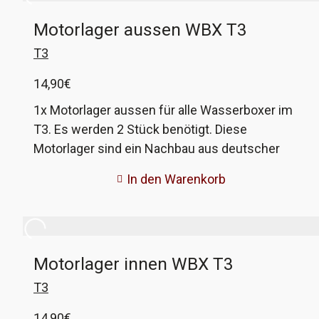
Motorlager aussen WBX T3
T3
14,90
€
1x Motorlager aussen für alle Wasserboxer im
T3. Es werden 2 Stück benötigt. Diese
Motorlager sind ein Nachbau aus deutscher
Produktion in guter Qualität. Bei der Optik muss
In den Warenkorb
man vielleicht ein paar Abstriche machen, aber
die Lager sieht keiner mehr nach dem Einbau.
VW-Vergleichsnummer 070 199 231A
Motorlager innen WBX T3
T3
14,90
€