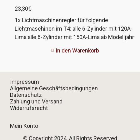
sie seit 90000km fehlerfrei an einem AHY.
23,30
€
1x Lichtmaschinenregler für folgende
Lichtmaschinen im T4: alle 6-Zylinder mit 120A-
Lima alle 6-Zylinder mit 150A-Lima ab Modelljahr
2002 (FIN 70 2 000001 >>) alle anderen Motoren
In den Warenkorb
mit 90A und 120A-Lima ab FIN 70 X 075001 Der
Hersteller ist HC Cargo und gehört zur Bosch-
Gruppe.
Impressum
Allgemeine Geschäftsbedingungen
Datenschutz
Zahlung und Versand
Widerrufsrecht
Mein Konto
© Copyright 2024. All Rights Reserved