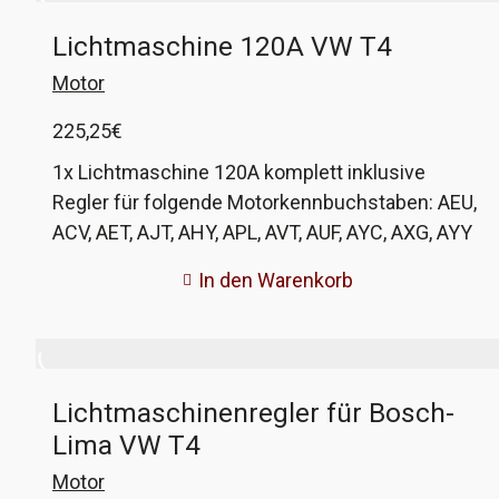
Lichtmaschine 120A VW T4
Motor
225,25
€
1x Lichtmaschine 120A komplett inklusive
Regler für folgende Motorkennbuchstaben: AEU,
ACV, AET, AJT, AHY, APL, AVT, AUF, AYC, AXG, AYY
Ausnahmen: AEU, AET vor FIN 70 X 075001
In den Warenkorb
Bitte beachten!! Die Lichtmaschine entspricht
der Bosch-120A an den aufgezählten Motoren.
Der Hersteller HC-Cargo gehört zur Bosch-
Gruppe, die Fertigung findet in China statt und
Lichtmaschinenregler für Bosch-
wird anschließend in Deutschland kontrolliert. Da
Lima VW T4
wir keine aufgearbeiteten Lichtmaschinen
mögen, probieren wir diese. Und Stand jetzt läuft
Motor