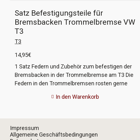
Satz Befestigungsteile für
Bremsbacken Trommelbremse VW
T3
T3
14,95
€
1 Satz Federn und Zubehör zum befestigen der
Bremsbacken in der Trommelbremse am T3 Die
Federn in den Trommelbremsen rosten gerne
weg, dann werden die Beläge nicht mehr korrekt
In den Warenkorb
geführt und es entstehen Schleifgeräusche
oder die Bremsen wirken ungleichmäßig. In
diesem Satz ist alles enthalten, um die Beläge
neu zu befestigen. Dieser Satz passt an alle 14"-
Impressum
Bremsen aller Baujahre. Nicht 16" VW-
Allgemeine Geschäftsbedingungen