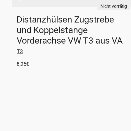
Nicht vorrätig
Distanzhülsen Zugstrebe
und Koppelstange
Vorderachse VW T3 aus VA
T3
8,95
€
2x Distanzhülse für Zugstrebe Vorderachse T3
2x Distanzhülse für Koppelstange Stabilisator
T3 Meistens stellt sich beim Überholen der
Vorderachse heraus, dass diese Hülsen stark
Weiterlesen
angerostet sind oder nur noch als Fragmente
vorhanden sind. Das wird euch mit diesen
Hülsen nicht passieren, sie sind aus V2A und
somit gegen Korrosion gefeit. Die größeren