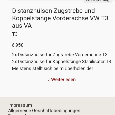
Distanzhülsen Zugstrebe und
Koppelstange Vorderachse VW T3
aus VA
T3
8,95
€
2x Distanzhülse für Zugstrebe Vorderachse T3
2x Distanzhülse für Koppelstange Stabilisator T3
Meistens stellt sich beim Überholen der
Vorderachse heraus, dass diese Hülsen stark
Weiterlesen
angerostet sind oder nur noch als Fragmente
vorhanden sind. Das wird euch mit diesen
Hülsen nicht passieren, sie sind aus V2A und
somit gegen Korrosion gefeit. Die größeren
Impressum
sitzen auf der Zugstrebe zwischen den
Allgemeine Geschäftsbedingungen