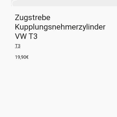
Zugstrebe
Kupplungsnehmerzylinder
VW T3
T3
19,90
€
1x Zugstrebe für den Kupplungsnehmerzylinder
aus V2A. Diese Zugstrebe passt bei allen
originalen Dieselmotoren und Wasserboxern im
T3. Sie verbindet den Halter des
Ausführung wählen
Nehmerzylinders mit dem Getriebe. Bei dieser
Strebe ist die Schraube für den Nehmerzylinder
fest, das erspart lästiges Gefummel an einer
Stelle, wo 3 Teile mit einer Schraube verbunden