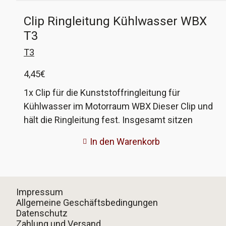
Clip Ringleitung Kühlwasser WBX
T3
T3
4,45
€
1x Clip für die Kunststoffringleitung für
Kühlwasser im Motorraum WBX Dieser Clip und
hält die Ringleitung fest. Insgesamt sitzen
davon 6 Stück verteilt im Motorraum. Beim
In den Warenkorb
Original wird der Clip durch einen Kunststoffstift
gespreizt, wir verwenden eine kleine
Edelstahlschraube, so lässt sich der Clip bei
Bedarf problemlos entfernen. VW-
Impressum
Vergleichsnummer: 255 121 046
Allgemeine Geschäftsbedingungen
Datenschutz
Zahlung und Versand