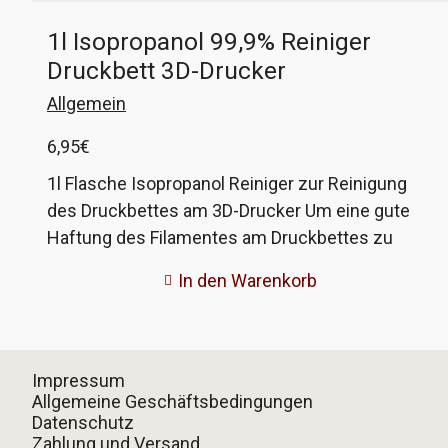
1l Isopropanol 99,9% Reiniger
Druckbett 3D-Drucker
Allgemein
6,95
€
1l Flasche Isopropanol Reiniger zur Reinigung
des Druckbettes am 3D-Drucker Um eine gute
Haftung des Filamentes am Druckbettes zu
sichern, lohnt sich die Reinigung desselben mit
In den Warenkorb
reinem Alkohol. So bleiben keine Rückstände,
welche wieder Haftungsverlust bedeuten. Der
Alkoholgehalt liegt hier bei 99,9%. Kein
medizinischer Alkohol! Nur als Reiniger zu
Impressum
verwenden!
Allgemeine Geschäftsbedingungen
Datenschutz
Zahlung und Versand