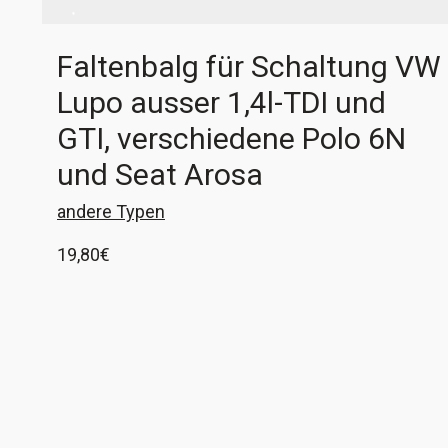
Faltenbalg für Schaltung VW
Lupo ausser 1,4l-TDI und
GTI, verschiedene Polo 6N
und Seat Arosa
andere Typen
19,80
€
1x Faltenbalg an der Schaltung verschiedener
VW Lupo, Polo 6N und Seat Arosa Das Original ist
nicht mehr erhältlich, bei uns als 3D-Druck
weiter zu bekommen. Der Druck ist aus fett- und
In den Warenkorb
ölbeständigem Gummi und flexibel wie das
Original. VW-Vergleichsnummer: 6N0 711 167A