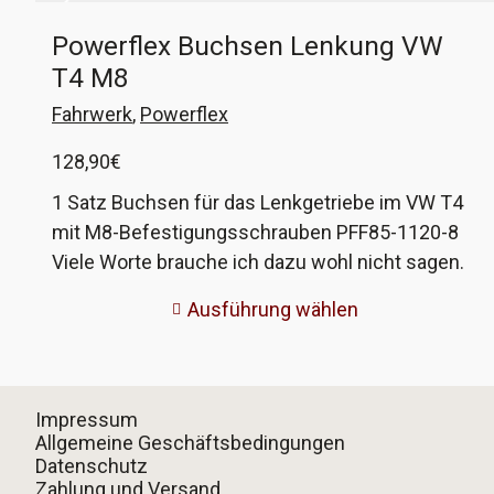
Powerflex Buchsen Lenkung VW
T4 M8
Fahrwerk
,
Powerflex
128,90
€
1 Satz Buchsen für das Lenkgetriebe im VW T4
mit M8-Befestigungsschrauben PFF85-1120-8
Viele Worte brauche ich dazu wohl nicht sagen.
Persönlich verbaue ich nur noch Powerflex-
Ausführung wählen
Buchsen in meinen Fahrzeugen, zum einen, da
sie etwas straffer sind wie die Serie, aber vor
allem, weil sie so wunderbar einfach zu
montieren sind! Keine Spezialwerkzeuge zum
Impressum
Einpressen, keine Gefahr, den Lenker bei
Allgemeine Geschäftsbedingungen
Datenschutz
Pressen zu verbiegen, einfach reinstecken,
Zahlung und Versand