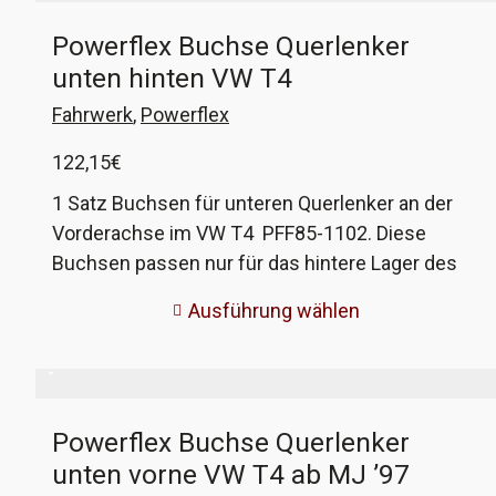
Powerflex Buchse Querlenker
unten hinten VW T4
Fahrwerk
,
Powerflex
122,15
€
1 Satz Buchsen für unteren Querlenker an der
Vorderachse im VW T4 PFF85-1102. Diese
Buchsen passen nur für das hintere Lager des
unteren Querlenker. Für die vorderen Lager
Ausführung wählen
benötigt ihr PFF85-1101 oder PFF85-1131. Das
bedeutet, ihr habt hier beide hinteren Lager für
beide Querlenker unten. Ihr wählt hier zwischen
der Standardfarbe violett oder grau (Heritage),
Powerflex Buchse Querlenker
die Härte ist bei beiden identisch. Viele Worte
unten vorne VW T4 ab MJ ’97
brauche ich dazu wohl nicht sagen. Persönlich