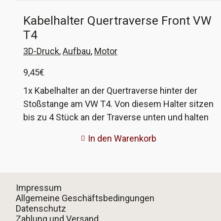
Kabelhalter Quertraverse Front VW
T4
3D-Druck
,
Aufbau
,
Motor
9,45
€
1x Kabelhalter an der Quertraverse hinter der
Stoßstange am VW T4. Von diesem Halter sitzen
bis zu 4 Stück an der Traverse unten und halten
die Kabelstränge, welche von links nach rechts
In den Warenkorb
verlegt sind. Durch das Alter sind diese Teile oft
sehr brüchig und fallen quasi auseinander, wenn
man im Reparaturfall an die Kabel muss, so auch
bei mir. Damit die Kabel aber weiterhin vernünftig
Impressum
gehalten werden, habe ich die Halter im 3D-
Allgemeine Geschäftsbedingungen
Datenschutz
Druckverfahren nachgebaut. Die VW-
Zahlung und Versand