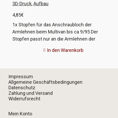
3D-Druck
,
Aufbau
4,85
€
1x Stopfen für das Anschraubloch der
Armlehnen beim Multivan bis ca 9/95 Der
Stopfen passt nur an die Armlehnen der
Vordersitze beim Multivan mit Bauzeitraum bis
In den Warenkorb
ca. September 95. Ist euer Multivan aus dem
Modelljahr 96 (mit einem T in der
Fahrgestellnummer), dann solltet ihr vorher
nachmessen. Ist der Durchmesser der
Impressum
Aufnahme für den Stopfen eher 13mm, dann
Allgemeine Geschäftsbedingungen
Datenschutz
passen diese Stopfen. Ist er eher 15mm, dann
Zahlung und Versand
braucht ihr die anderen von uns angebotenen
Widerrufsrecht
Stopfen 70X0360. Wer sich nicht sicher ist, auf
dem alten Stopfen bis 9/95 ist ISRI als Hersteller
Mein Konto
auf der Innenseite zu erkennen. Der Stopfen