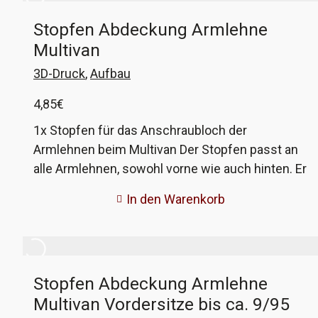
Stopfen Abdeckung Armlehne
Multivan
3D-Druck
,
Aufbau
4,85
€
1x Stopfen für das Anschraubloch der
Armlehnen beim Multivan Der Stopfen passt an
alle Armlehnen, sowohl vorne wie auch hinten. Er
wurde aus PET-Kunststoff gedruckt, die Farbe
In den Warenkorb
entspricht nicht ganz dem Original. Nichts für
Originalteilfetischisten, aber allemal besser als
ein offenes Loch. VW-Vergleichsnummer: 701
881 979A und 7D0 881 979
Stopfen Abdeckung Armlehne
Multivan Vordersitze bis ca. 9/95