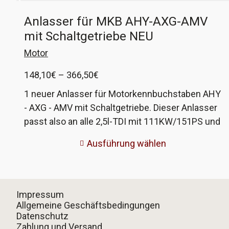
Anlasser für MKB AHY-AXG-AMV
mit Schaltgetriebe NEU
Motor
Preisspanne:
148,10
€
–
366,50
€
148,10€
1 neuer Anlasser für Motorkennbuchstaben AHY
bis
- AXG - AMV mit Schaltgetriebe. Dieser Anlasser
366,50€
passt also an alle 2,5l-TDI mit 111KW/151PS und
2,8l-VR6 mit 150KW/204PS und Schaltgetriebe.
Ausführung wählen
VW-Vergleichsnummer 02B 911 023E Der
Anlasser ist neu, nicht aufgearbeitet. Der
Hersteller HC-Cargo gehört zur Robert Bosch
Group. HC-Cargo lässt in China produzieren und
Impressum
führt in Deutschland regelmäßige
Allgemeine Geschäftsbedingungen
Datenschutz
Produktkontrollen durch. Mein Eindruck von der
Zahlung und Versand