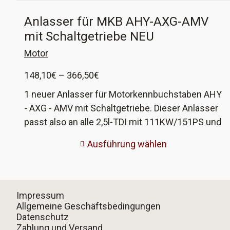
Anlasser für MKB AHY-AXG-AMV
mit Schaltgetriebe NEU
Motor
Preisspanne:
148,10
€
–
366,50
€
148,10€
1 neuer Anlasser für Motorkennbuchstaben AHY
bis
- AXG - AMV mit Schaltgetriebe. Dieser Anlasser
366,50€
passt also an alle 2,5l-TDI mit 111KW/151PS und
2,8l-VR6 mit 150KW/204PS und Schaltgetriebe.
Ausführung wählen
VW-Vergleichsnummer 02B 911 023E Der
Anlasser ist neu, nicht aufgearbeitet. Der
Hersteller HC-Cargo gehört zur Robert Bosch
Group. HC-Cargo lässt in China produzieren und
Impressum
führt in Deutschland regelmäßige
Allgemeine Geschäftsbedingungen
Datenschutz
Produktkontrollen durch. Mein Eindruck von der
Zahlung und Versand