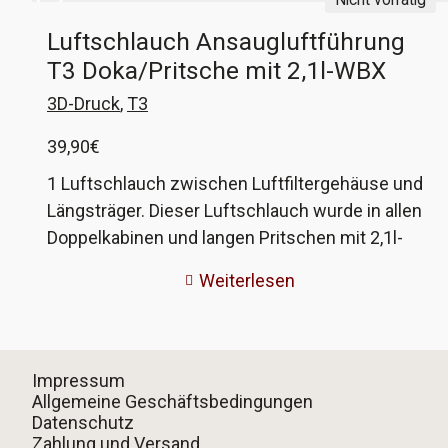
Luftschlauch Ansaugluftführung
T3 Doka/Pritsche mit 2,1l-WBX
3D-Druck
,
T3
39,90
€
1 Luftschlauch zwischen Luftfiltergehäuse und
Längsträger. Dieser Luftschlauch wurde in allen
Doppelkabinen und langen Pritschen mit 2,1l-
WBX verbaut. Er verbindet das Luftfiltergehäuse
Weiterlesen
mit dem originalen Ansaugpunkt im Längsträger.
Die originalen Schläuche reissen ein und
brechen ganz durch, so wie bei mir. Da ich mir
nicht mit einem Original weiterhelfen konnte,
Impressum
habe ich die Endstücke als 3D-Druck produziert
Allgemeine Geschäftsbedingungen
Datenschutz
und diese mit Heissluftschlauch in Ø63mm
Zahlung und Versand