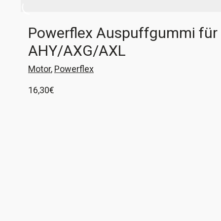
Powerflex Auspuffgummi für
AHY/AXG/AXL
Motor
,
Powerflex
16,30
€
1 Gummi zur Befestigung des Abgasrohres
nach Turbo am Aggregateträger. Es werden 2
Stück benötigt. Viele Worte brauche ich dazu
wohl nicht sagen. Persönlich verbaue ich nur
In den Warenkorb
noch Powerflex-Buchsen in meinen Fahrzeugen,
zum einen, da sie etwas straffer sind wie die
Serie, aber vor allem, weil sie so wunderbar
einfach zu montieren sind! Keine
Spezialwerkzeuge zum Einpressen, keine