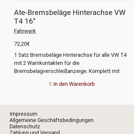
Ate-Bremsbeläge Hinterachse VW
T4 16″
Fahrwerk
72,20
€
1 Satz Bremsbeläge Hinterachse für alle VW T4
mit 2 Warnkontakten für die
Bremsbelagverschleißanzeige. Komplett mit
Schrauben und Klammern. Dieser Satz ist von
In den Warenkorb
der renommierten Firma 'Ate', welche auch oft
Erstausstatter der Hersteller ist und unserer
Meinung nach eine sehr gute Qualität anbietet.
Alle Fahrzeuge mit 16"-Fahrwerk ab Werk haben
Impressum
Warnkontakte rundum, daher ist dann ein
Allgemeine Geschäftsbedingungen
Datenschutz
Bremsbelagsatz mit 2 Warnkontakten nötig. Dies
Zahlung und Versand