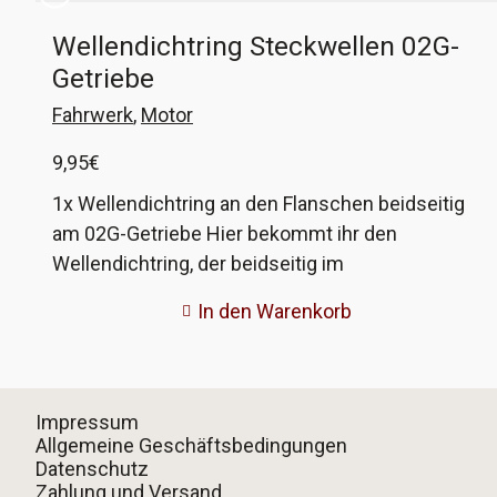
Wellendichtring Steckwellen 02G-
Getriebe
Fahrwerk
,
Motor
9,95
€
1x Wellendichtring an den Flanschen beidseitig
am 02G-Getriebe Hier bekommt ihr den
Wellendichtring, der beidseitig im
Getriebegehäuse hinter dem Flansch zur
In den Warenkorb
Antriebswelle links oder hinter der Steckwelle
rechts sitzt. Besonders bei einem Austausch
der häufig defekten Flanschwelle bietet sich ein
Tausch mit an. Unser Dichtring ist von Corteco,
Impressum
also Erstausrüsterqualität. VW-
Allgemeine Geschäftsbedingungen
Datenschutz
Vergleichsnummer: 02F 301 189A
Zahlung und Versand