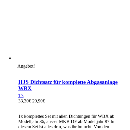
Angebot!
HJS Dichtsatz für komplette Abgasanlage
WBX
T3
Ursprünglicher
Aktueller
33,30
€
29,90
€
Preis
Preis
war:
ist:
1x komplettes Set mit allen Dichtungen für WBX ab
33,30€
29,90€.
Modelljahr 86, ausser MKB DF ab Modelljahr 87 In
diesem Set ist alles drin, was ihr braucht. Von den