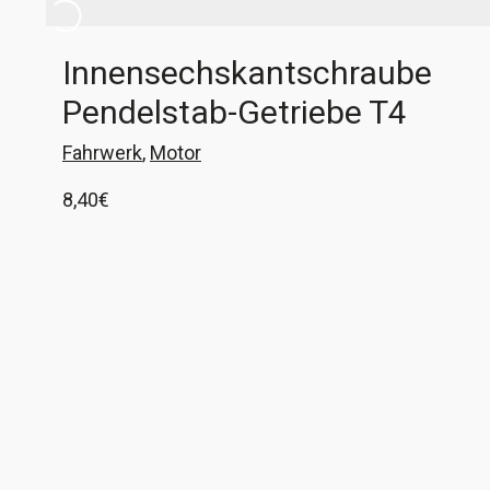
Innensechskantschraube
Pendelstab-Getriebe T4
Fahrwerk
,
Motor
8,40
€
1x Innensechskantschraube zur Befestigung
des Pendelstabes (Drehmomentstütze) am
Getriebe aller VW T4 Diese Schraube soll nach
Herstellervorgabe nach jedem Lösen ersetzte
In den Warenkorb
werden. Leider bietet der Hersteller diese
Schraube nicht mehr an. Also haben wir gesucht
und gefunden. Ihr bekommt eine verzinkte
Schraube mit passender Scheibe, wie beim
Original. Einziger Unterschied, unsere Schraube