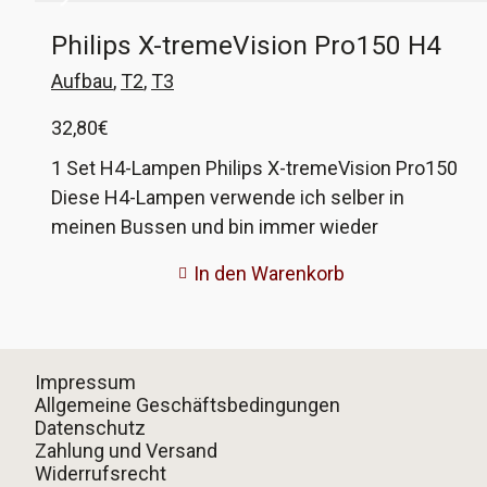
Philips X-tremeVision Pro150 H4
Aufbau
,
T2
,
T3
32,80
€
1 Set H4-Lampen Philips X-tremeVision Pro150
Diese H4-Lampen verwende ich selber in
meinen Bussen und bin immer wieder
begeistert von der Verbesserung der
In den Warenkorb
Lichtausbeute. Selbst ohne eine nachgerüstete
Relaisschaltung (welche ich nur empfehlen
kann) steigert sich die Sicht im Dunkeln deutlich.
Ja, die Haltbarkeit dieser Lampen ist deutlich
Impressum
kürzer als bei Standardlampen. Da muß jeder für
Allgemeine Geschäftsbedingungen
Datenschutz
sich überlegen, wieviel ihm das mehr an Licht
Zahlung und Versand
wert ist. Nach meiner bisherigen Erfahrung
Widerrufsrecht