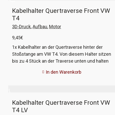
Kabelhalter Quertraverse Front VW
T4
3D-Druck
,
Aufbau
,
Motor
9,45
€
1x Kabelhalter an der Quertraverse hinter der
Stoßstange am VW T4. Von diesem Halter sitzen
bis zu 4 Stück an der Traverse unten und halten
die Kabelstränge, welche von links nach rechts
In den Warenkorb
verlegt sind. Durch das Alter sind diese Teile oft
sehr brüchig und fallen quasi auseinander, wenn
man im Reparaturfall an die Kabel muss, so auch
bei mir. Damit die Kabel aber weiterhin vernünftig
Kabelhalter Quertraverse Front VW
gehalten werden, habe ich die Halter im 3D-
T4 LV
Druckverfahren nachgebaut. Die VW-