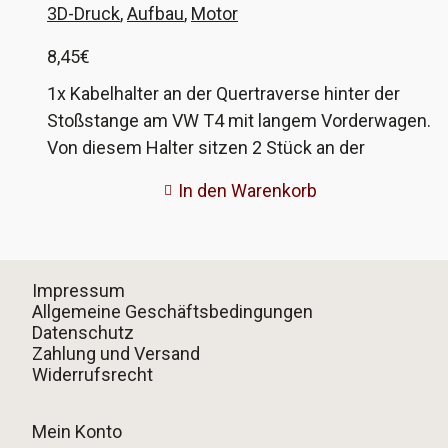
Vergleichsnummer ist 7D0 971 849.
3D-Druck
,
Aufbau
,
Motor
8,45
€
1x Kabelhalter an der Quertraverse hinter der
Stoßstange am VW T4 mit langem Vorderwagen.
Von diesem Halter sitzen 2 Stück an der
Traverse unten und halten die Kabelstränge,
In den Warenkorb
welche von links nach rechts verlegt sind. Durch
das Alter sind diese Teile oft sehr brüchig und
fallen quasi auseinander, wenn man im
Reparaturfall an die Kabel muss, so auch bei mir.
Impressum
Damit die Kabel aber weiterhin vernünftig
Allgemeine Geschäftsbedingungen
Datenschutz
gehalten werden, habe ich die Halter im 3D-
Zahlung und Versand
Druckverfahren nachgebaut. Die VW-
Widerrufsrecht
Vergleichsnummer ist 7D0 971 897.
Mein Konto