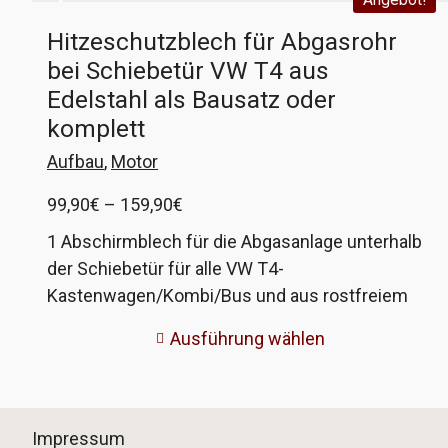
Hitzeschutzblech für Abgasrohr
bei Schiebetür VW T4 aus
Edelstahl als Bausatz oder
komplett
Aufbau
,
Motor
Preisspanne:
99,90
€
–
159,90
€
99,90€
1 Abschirmblech für die Abgasanlage unterhalb
bis
der Schiebetür für alle VW T4-
159,90€
Kastenwagen/Kombi/Bus und aus rostfreiem
Edelstahl. Das originale Blech ist oft sehr rostig
Ausführung wählen
und löst sich in seine Bestandteile auf. Da das
Blech aber relevant für die Hauptuntersuchung
ist und bei Fahrzeugen mit Zusatzheizung im
Fahrgastraum deren Luftleitung vor großer Hitze
Impressum