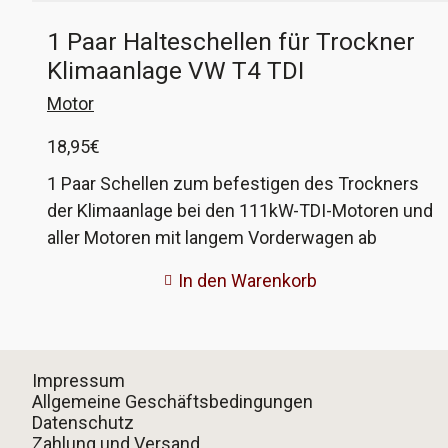
1 Paar Halteschellen für Trockner
Klimaanlage VW T4 TDI
Motor
18,95
€
1 Paar Schellen zum befestigen des Trockners
der Klimaanlage bei den 111kW-TDI-Motoren und
aller Motoren mit langem Vorderwagen ab
Fahrgestellnummer Y-089498. Die originalen
In den Warenkorb
Schellen sind meist völlig verrottet und fallen
beim Ausbau des Trockners quasi auseinander.
Diese Ersatzschellen sind dem Original sehr
ähnlich und aus Edelstahl, also kein Rost mehr.
Impressum
Beim Anbau sind leichte Anpassungsarbeiten
Allgemeine Geschäftsbedingungen
Datenschutz
erforderlich, wie das auszusehen hat bekommt
Zahlung und Versand