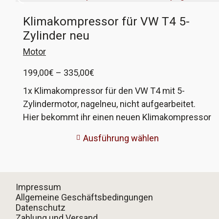
Klimakompressor für VW T4 5-
Zylinder neu
Motor
Preisspanne:
199,00
€
–
335,00
€
199,00€
1x Klimakompressor für den VW T4 mit 5-
bis
Zylindermotor, nagelneu, nicht aufgearbeitet.
335,00€
Hier bekommt ihr einen neuen Klimakompressor
für alle T4 mit 5-Zylindermotor. Das Teil ist
Ausführung wählen
komplett inklusive Magnetkupplung und
Dichtringen. Es gibt 2 Typen, welche sich im
Anschluss der Leitungen unterscheiden: die
ältere Version verwendet eine Schraube zur
Impressum
Befestigung der beiden Anschlüsse, bei der
Allgemeine Geschäftsbedingungen
Datenschutz
neueren Version hat jeder Anschluss seine
Zahlung und Versand