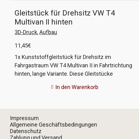
Gleitstück für Drehsitz VW T4
Multivan II hinten
3D-Druck
,
Aufbau
11,45
€
1x Kunststoffgleitstück für Drehsitz im
Fahrgastraum VW T4 Multivan II in Fahrtrichtung
hinten, lange Variante. Diese Gleitstücke
entsprechen den originalen Teilen (7D0 883 225
In den Warenkorb
E), auf denen die Drehsitze in den Schienen
'gleiten'. Material und Passform entsprechen
dem Original, nur das diese keine Spritzgussteile
sind, sondern im 3D-Druck-Verfahren hergestellt
Impressum
werden.
Allgemeine Geschäftsbedingungen
Datenschutz
Zahlung und Versand